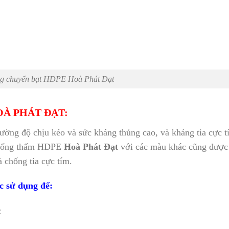
ng chuyển bạt HDPE Hoà Phát Đạt
À PHÁT ĐẠT:
cường độ chịu kéo và sức kháng thủng cao, và kháng tia cực t
chống thấm HDPE
Hoà Phát Đạt
với các màu khác cũng được
 chống tia cực tím.
c sử dụng để:
c