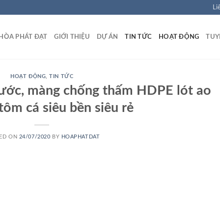
Li
HÒA PHÁT ĐẠT
GIỚI THIỆU
DỰ ÁN
TIN TỨC
HOẠT ĐỘNG
TUY
HOẠT ĐỘNG
,
TIN TỨC
nước, màng chống thấm HDPE lót ao
tôm cá siêu bền siêu rẻ
ED ON
24/07/2020
BY
HOAPHATDAT