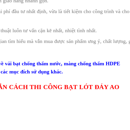
n giao hàng nhanh gọn.
 phí đầu tư nhất định, vừa là tiết kiệm cho công trình và cho
huật luôn tư vấn cặn kẽ nhất, nhiệt tình nhất.
gian tìm hiểu mà vẫn mua được sản phẩm ưng ý, chất lượng, 
i về vải bạt chống thấm nước, màng chống thấm HDPE
 các mục đích sử dụng khác.
ẪN CÁCH THI CÔNG BẠT LÓT ĐÁY AO