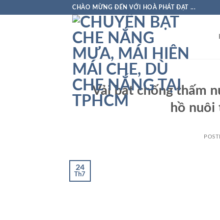
Skip
CHÀO MỪNG ĐẾN VỚI HOÀ PHÁT ĐẠT ...
to
content
Vải bạt chống thấm 
hồ nuôi 
POST
24
Th7