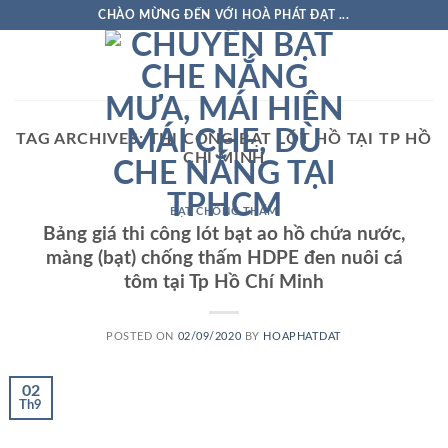
Skip
CHÀO MỪNG ĐẾN VỚI HOÀ PHÁT ĐẠT ...
to
content
TAG ARCHIVES:
THI CÔNG BẠT LÓT HỒ TẠI TP HỒ
CHÍ MINH
BẠT CHỐNG THẤM
Bảng giá thi công lót bạt ao hồ chứa nước,
màng (bạt) chống thấm HDPE đen nuôi cá
tôm tại Tp Hồ Chí Minh
POSTED ON
02/09/2020
BY
HOAPHATDAT
02
Th9