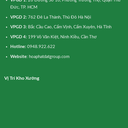
VPGD 1:
26 Đường Số 10, Phường Trường Thọ, Quận Thủ
Đức, TP. HCM
VPGD 2:
762 Đê La Thành, Thủ Đô Hà Nội
VPGD 3:
Bắc Cầu Cao, Cẩm Vịnh, Cẩm Xuyên, Hà Tĩnh
VPGD 4:
199 Võ Văn Kiệt, Ninh Kiều, Cần Thơ
Hotline:
0948.922.622
Website
: hoaphatdatgroup.com
Vị Trí Kho Xưởng