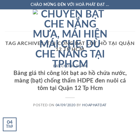
Skip
CHÀO MỪNG ĐẾN VỚI HOÀ PHÁT ĐẠT ...
to
content
TAG ARCHIVES:
THI CÔNG BẠT LÓT HỒ TẠI QUẬN
12 TP HCM
BẠT CHỐNG THẤM
Bảng giá thi công lót bạt ao hồ chứa nước,
màng (bạt) chống thấm HDPE đen nuôi cá
tôm tại Quận 12 Tp Hcm
POSTED ON
04/09/2020
BY
HOAPHATDAT
04
Th9