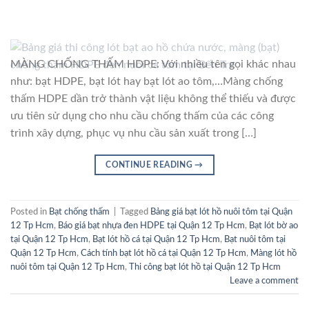
MÀNG CHỐNG THẤM HDPE: Với nhiều tên gọi khác nhau
như: bạt HDPE, bạt lót hay bạt lót ao tôm,…Màng chống
thấm HDPE dần trở thành vật liệu không thể thiếu và được
ưu tiên sử dụng cho nhu cầu chống thấm của các công
trình xây dựng, phục vụ nhu cầu sản xuất trong […]
CONTINUE READING
→
Posted in
Bạt chống thấm
|
Tagged
Bảng giá bạt lót hồ nuôi tôm tại Quận
12 Tp Hcm
,
Báo giá bạt nhựa đen HDPE tại Quận 12 Tp Hcm
,
Bạt lót bờ ao
tại Quận 12 Tp Hcm
,
Bạt lót hồ cá tại Quận 12 Tp Hcm
,
Bạt nuôi tôm tại
Quận 12 Tp Hcm
,
Cách tính bạt lót hồ cá tại Quận 12 Tp Hcm
,
Màng lót hồ
nuôi tôm tại Quận 12 Tp Hcm
,
Thi công bạt lót hồ tại Quận 12 Tp Hcm
Leave a comment