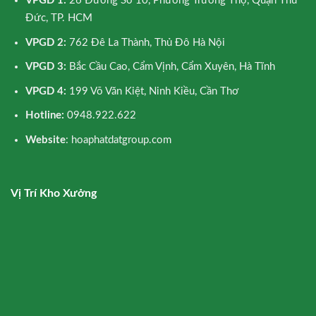
VPGD 1:
26 Đường Số 10, Phường Trường Thọ, Quận Thủ
Đức, TP. HCM
VPGD 2:
762 Đê La Thành, Thủ Đô Hà Nội
VPGD 3:
Bắc Cầu Cao, Cẩm Vịnh, Cẩm Xuyên, Hà Tĩnh
VPGD 4:
199 Võ Văn Kiệt, Ninh Kiều, Cần Thơ
Hotline:
0948.922.622
Website
: hoaphatdatgroup.com
Vị Trí Kho Xưởng