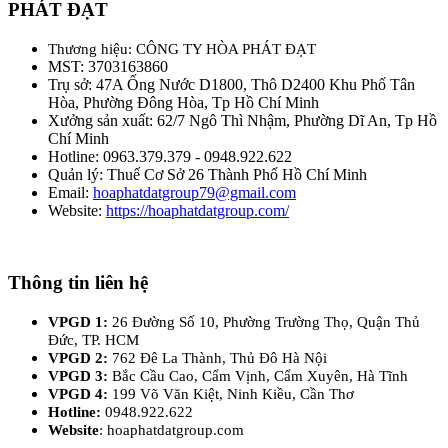
PHÁT ĐẠT
Thương hiệu: CÔNG TY HÒA PHÁT ĐẠT
MST: 3703163860
Trụ sở: 47A Ống Nước D1800, Thô D2400 Khu Phố Tân
Hòa, Phường Đông Hòa, Tp Hồ Chí Minh
Xưởng sản xuất: 62/7 Ngô Thì Nhậm, Phường Dĩ An, Tp Hồ
Chí Minh
Hotline: 0963.379.379 - 0948.922.622
Quản lý: Thuế Cơ Sở 26 Thành Phố Hồ Chí Minh
Email:
hoaphatdatgroup79@gmail.com
Website:
https://hoaphatdatgroup.com/
Thông tin liên hệ
VPGD 1:
26 Đường Số 10, Phường Trường Thọ, Quận Thủ
Đức, TP. HCM
VPGD 2:
762 Đê La Thành, Thủ Đô Hà Nội
VPGD 3:
Bắc Cầu Cao, Cẩm Vịnh, Cẩm Xuyên, Hà Tĩnh
VPGD 4:
199 Võ Văn Kiệt, Ninh Kiều, Cần Thơ
Hotline:
0948.922.622
Website
: hoaphatdatgroup.com