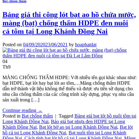
Bạt chống thấm
Bảng giá thi công lót bạt ao hồ chứa nước,
màng (bạt) chống thấm HDPE đen nuôi
cá tôm tại Long Khánh Đồng Nai
Posted on
04/09/2020
23/06/2021
by
hoaphatdat
04
Th9
MÀNG CHỐNG THẤM HDPE: Với nhiều tên gọi khác nhau như:
bạt HDPE, bạt lót hay bạt lót ao tôm,…Màng chống thấm HDPE
dần trở thành vật liệu không thể thiếu và được ưu tiên sử dụng cho
nhu cầu chống thấm của các công trình xây dựng, phục vụ nhu cầu
sản xuất trong […]
Continue reading
→
Posted in
Bạt chống thấm
|
Tagged
Bảng giá bạt lót hồ nuôi tôm tại
Long Khánh Đồng Nai
,
Báo giá bạt nhựa đen HDPE tại Long
Khánh Đồng Nai
,
Bạt lót bờ ao tại Long Khánh Đồng Nai
,
Bạt lót
hồ cá tại Long Khánh Đồng Nai
,
Bạt nuôi tôm tại Long Khánh
Đồng Nai
,
Cách tính bạt lót hồ cá tại Long Khánh Đồng Nai
,
Màng