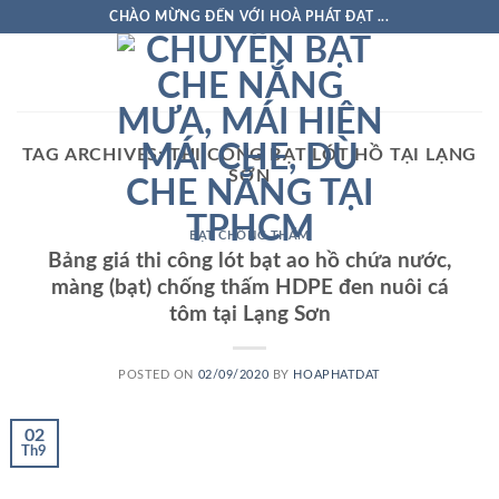
Skip
CHÀO MỪNG ĐẾN VỚI HOÀ PHÁT ĐẠT ...
to
content
TAG ARCHIVES:
THI CÔNG BẠT LÓT HỒ TẠI LẠNG
SƠN
BẠT CHỐNG THẤM
Bảng giá thi công lót bạt ao hồ chứa nước,
màng (bạt) chống thấm HDPE đen nuôi cá
tôm tại Lạng Sơn
POSTED ON
02/09/2020
BY
HOAPHATDAT
02
Th9