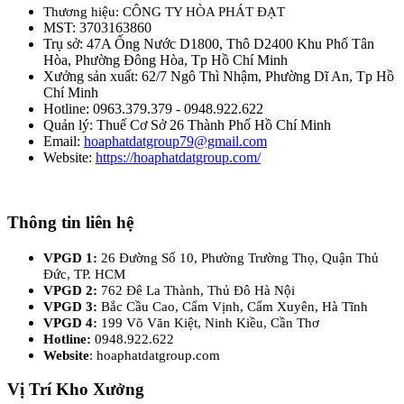
Thương hiệu: CÔNG TY HÒA PHÁT ĐẠT
MST: 3703163860
Trụ sở: 47A Ống Nước D1800, Thô D2400 Khu Phố Tân
Hòa, Phường Đông Hòa, Tp Hồ Chí Minh
Xưởng sản xuất: 62/7 Ngô Thì Nhậm, Phường Dĩ An, Tp Hồ
Chí Minh
Hotline: 0963.379.379 - 0948.922.622
Quản lý: Thuế Cơ Sở 26 Thành Phố Hồ Chí Minh
Email:
hoaphatdatgroup79@gmail.com
Website:
https://hoaphatdatgroup.com/
Thông tin liên hệ
VPGD 1:
26 Đường Số 10, Phường Trường Thọ, Quận Thủ
Đức, TP. HCM
VPGD 2:
762 Đê La Thành, Thủ Đô Hà Nội
VPGD 3:
Bắc Cầu Cao, Cẩm Vịnh, Cẩm Xuyên, Hà Tĩnh
VPGD 4:
199 Võ Văn Kiệt, Ninh Kiều, Cần Thơ
Hotline:
0948.922.622
Website
: hoaphatdatgroup.com
Vị Trí Kho Xưởng