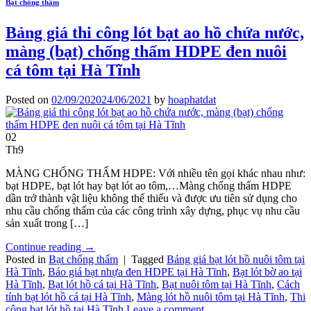
Bạt chống thấm
Bảng giá thi công lót bạt ao hồ chứa nước,
màng (bạt) chống thấm HDPE đen nuôi
cá tôm tại Hà Tĩnh
Posted on
02/09/2020
24/06/2021
by
hoaphatdat
02
Th9
MÀNG CHỐNG THẤM HDPE: Với nhiều tên gọi khác nhau như:
bạt HDPE, bạt lót hay bạt lót ao tôm,…Màng chống thấm HDPE
dần trở thành vật liệu không thể thiếu và được ưu tiên sử dụng cho
nhu cầu chống thấm của các công trình xây dựng, phục vụ nhu cầu
sản xuất trong […]
Continue reading
→
Posted in
Bạt chống thấm
|
Tagged
Bảng giá bạt lót hồ nuôi tôm tại
Hà Tĩnh
,
Báo giá bạt nhựa đen HDPE tại Hà Tĩnh
,
Bạt lót bờ ao tại
Hà Tĩnh
,
Bạt lót hồ cá tại Hà Tĩnh
,
Bạt nuôi tôm tại Hà Tĩnh
,
Cách
tính bạt lót hồ cá tại Hà Tĩnh
,
Màng lót hồ nuôi tôm tại Hà Tĩnh
,
Thi
công bạt lót hồ tại Hà Tĩnh
Leave a comment