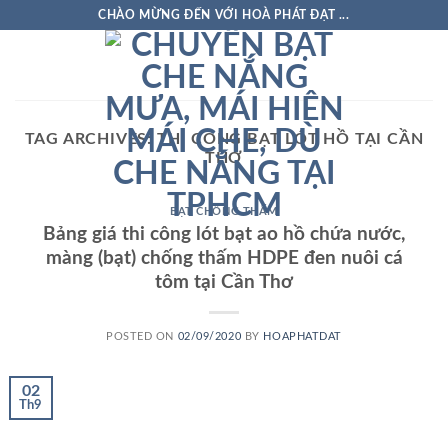
Skip
CHÀO MỪNG ĐẾN VỚI HOÀ PHÁT ĐẠT ...
to
content
TAG ARCHIVES:
THI CÔNG BẠT LÓT HỒ TẠI CẦN
THƠ
BẠT CHỐNG THẤM
Bảng giá thi công lót bạt ao hồ chứa nước,
màng (bạt) chống thấm HDPE đen nuôi cá
tôm tại Cần Thơ
POSTED ON
02/09/2020
BY
HOAPHATDAT
02
Th9