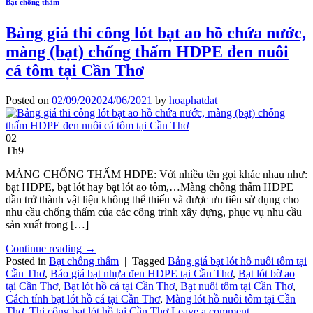
Bạt chống thấm
Bảng giá thi công lót bạt ao hồ chứa nước,
màng (bạt) chống thấm HDPE đen nuôi
cá tôm tại Cần Thơ
Posted on
02/09/2020
24/06/2021
by
hoaphatdat
02
Th9
MÀNG CHỐNG THẤM HDPE: Với nhiều tên gọi khác nhau như:
bạt HDPE, bạt lót hay bạt lót ao tôm,…Màng chống thấm HDPE
dần trở thành vật liệu không thể thiếu và được ưu tiên sử dụng cho
nhu cầu chống thấm của các công trình xây dựng, phục vụ nhu cầu
sản xuất trong […]
Continue reading
→
Posted in
Bạt chống thấm
|
Tagged
Bảng giá bạt lót hồ nuôi tôm tại
Cần Thơ
,
Báo giá bạt nhựa đen HDPE tại Cần Thơ
,
Bạt lót bờ ao
tại Cần Thơ
,
Bạt lót hồ cá tại Cần Thơ
,
Bạt nuôi tôm tại Cần Thơ
,
Cách tính bạt lót hồ cá tại Cần Thơ
,
Màng lót hồ nuôi tôm tại Cần
Thơ
,
Thi công bạt lót hồ tại Cần Thơ
Leave a comment