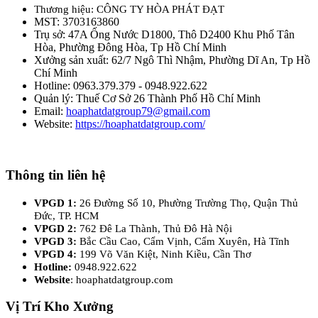
Thương hiệu: CÔNG TY HÒA PHÁT ĐẠT
MST: 3703163860
Trụ sở: 47A Ống Nước D1800, Thô D2400 Khu Phố Tân
Hòa, Phường Đông Hòa, Tp Hồ Chí Minh
Xưởng sản xuất: 62/7 Ngô Thì Nhậm, Phường Dĩ An, Tp Hồ
Chí Minh
Hotline: 0963.379.379 - 0948.922.622
Quản lý: Thuế Cơ Sở 26 Thành Phố Hồ Chí Minh
Email:
hoaphatdatgroup79@gmail.com
Website:
https://hoaphatdatgroup.com/
Thông tin liên hệ
VPGD 1:
26 Đường Số 10, Phường Trường Thọ, Quận Thủ
Đức, TP. HCM
VPGD 2:
762 Đê La Thành, Thủ Đô Hà Nội
VPGD 3:
Bắc Cầu Cao, Cẩm Vịnh, Cẩm Xuyên, Hà Tĩnh
VPGD 4:
199 Võ Văn Kiệt, Ninh Kiều, Cần Thơ
Hotline:
0948.922.622
Website
: hoaphatdatgroup.com
Vị Trí Kho Xưởng