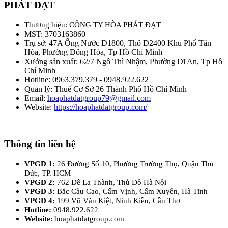
PHÁT ĐẠT
Thương hiệu: CÔNG TY HÒA PHÁT ĐẠT
MST: 3703163860
Trụ sở: 47A Ống Nước D1800, Thô D2400 Khu Phố Tân
Hòa, Phường Đông Hòa, Tp Hồ Chí Minh
Xưởng sản xuất: 62/7 Ngô Thì Nhậm, Phường Dĩ An, Tp Hồ
Chí Minh
Hotline: 0963.379.379 - 0948.922.622
Quản lý: Thuế Cơ Sở 26 Thành Phố Hồ Chí Minh
Email:
hoaphatdatgroup79@gmail.com
Website:
https://hoaphatdatgroup.com/
Thông tin liên hệ
VPGD 1:
26 Đường Số 10, Phường Trường Thọ, Quận Thủ
Đức, TP. HCM
VPGD 2:
762 Đê La Thành, Thủ Đô Hà Nội
VPGD 3:
Bắc Cầu Cao, Cẩm Vịnh, Cẩm Xuyên, Hà Tĩnh
VPGD 4:
199 Võ Văn Kiệt, Ninh Kiều, Cần Thơ
Hotline:
0948.922.622
Website
: hoaphatdatgroup.com