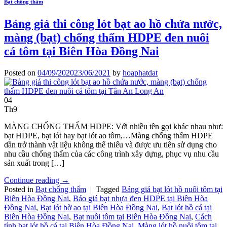
Bạt chống thấm
Bảng giá thi công lót bạt ao hồ chứa nước,
màng (bạt) chống thấm HDPE đen nuôi
cá tôm tại Biên Hòa Đồng Nai
Posted on
04/09/2020
23/06/2021
by
hoaphatdat
04
Th9
MÀNG CHỐNG THẤM HDPE: Với nhiều tên gọi khác nhau như:
bạt HDPE, bạt lót hay bạt lót ao tôm,…Màng chống thấm HDPE
dần trở thành vật liệu không thể thiếu và được ưu tiên sử dụng cho
nhu cầu chống thấm của các công trình xây dựng, phục vụ nhu cầu
sản xuất trong […]
Continue reading
→
Posted in
Bạt chống thấm
|
Tagged
Bảng giá bạt lót hồ nuôi tôm tại
Biên Hòa Đồng Nai
,
Báo giá bạt nhựa đen HDPE tại Biên Hòa
Đồng Nai
,
Bạt lót bờ ao tại Biên Hòa Đồng Nai
,
Bạt lót hồ cá tại
Biên Hòa Đồng Nai
,
Bạt nuôi tôm tại Biên Hòa Đồng Nai
,
Cách
tính bạt lót hồ cá tại Biên Hòa Đồng Nai
,
Màng lót hồ nuôi tôm tại