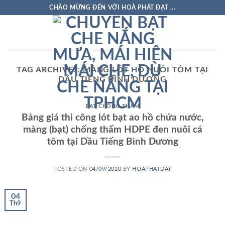
Skip
CHÀO MỪNG ĐẾN VỚI HOÀ PHÁT ĐẠT ...
to
content
TAG ARCHIVES:
MÀNG LÓT HỒ NUÔI TÔM TẠI
DẦU TIẾNG BÌNH DƯƠNG
BẠT CHỐNG THẤM
Bảng giá thi công lót bạt ao hồ chứa nước,
màng (bạt) chống thấm HDPE đen nuôi cá
tôm tại Dầu Tiếng Bình Dương
POSTED ON
04/09/2020
BY
HOAPHATDAT
04
Th9