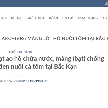
Li
HÒA PHÁT ĐẠT
GIỚI THIỆU
DỰ ÁN
TIN TỨC
HOẠT ĐỘNG
TUY
 ARCHIVES:
MÀNG LÓT HỒ NUÔI TÔM TẠI BẮC
LƯỚI CHE NẮNG
bạt ao hồ chứa nước, màng (bạt) chống
en nuôi cá tôm tại Bắc Kạn
ED ON
02/09/2020
BY
HOAPHATDAT