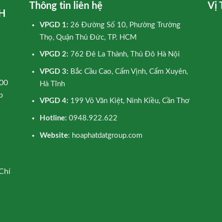
Thông tin liên hệ
Vị 
H
VPGD 1:
26 Đường Số 10, Phường Trường
Thọ, Quận Thủ Đức, TP. HCM
VPGD 2:
762 Đê La Thành, Thủ Đô Hà Nội
VPGD 3:
Bắc Cầu Cao, Cẩm Vịnh, Cẩm Xuyên,
00
Hà Tĩnh
p
VPGD 4:
199 Võ Văn Kiệt, Ninh Kiều, Cần Thơ
Hotline:
0948.922.622
Website
: hoaphatdatgroup.com
Chí