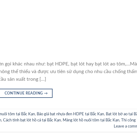
i khác nhau như: bạt HDPE, bạt lót hay bạt lót ao tôm,…M
hông thể thiếu và được ưu tiên sử dụng cho nhu cầu chống thấ
cầu sản xuất trong […]
CONTINUE READING
→
 nuôi tôm tại Bắc Kạn
,
Báo giá bạt nhựa đen HDPE tại Bắc Kạn
,
Bạt lót bờ ao tại B
n
,
Cách tính bạt lót hồ cá tại Bắc Kạn
,
Màng lót hồ nuôi tôm tại Bắc Kạn
,
Thi công 
Leave a com