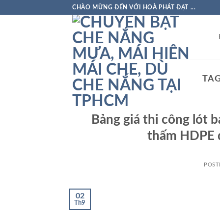
Skip
CHÀO MỪNG ĐẾN VỚI HOÀ PHÁT ĐẠT ...
to
content
TAG
Bảng giá thi công lót 
thấm HDPE đ
POST
02
Th9