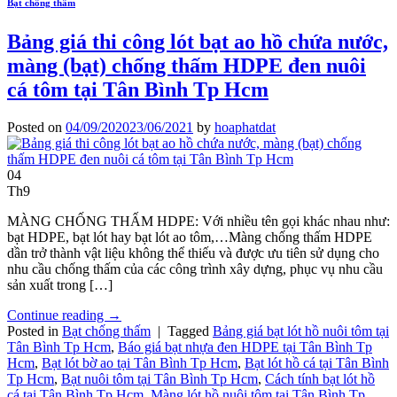
Bạt chống thấm
Bảng giá thi công lót bạt ao hồ chứa nước,
màng (bạt) chống thấm HDPE đen nuôi
cá tôm tại Tân Bình Tp Hcm
Posted on
04/09/2020
23/06/2021
by
hoaphatdat
04
Th9
MÀNG CHỐNG THẤM HDPE: Với nhiều tên gọi khác nhau như:
bạt HDPE, bạt lót hay bạt lót ao tôm,…Màng chống thấm HDPE
dần trở thành vật liệu không thể thiếu và được ưu tiên sử dụng cho
nhu cầu chống thấm của các công trình xây dựng, phục vụ nhu cầu
sản xuất trong […]
Continue reading
→
Posted in
Bạt chống thấm
|
Tagged
Bảng giá bạt lót hồ nuôi tôm tại
Tân Bình Tp Hcm
,
Báo giá bạt nhựa đen HDPE tại Tân Bình Tp
Hcm
,
Bạt lót bờ ao tại Tân Bình Tp Hcm
,
Bạt lót hồ cá tại Tân Bình
Tp Hcm
,
Bạt nuôi tôm tại Tân Bình Tp Hcm
,
Cách tính bạt lót hồ
cá tại Tân Bình Tp Hcm
,
Màng lót hồ nuôi tôm tại Tân Bình Tp