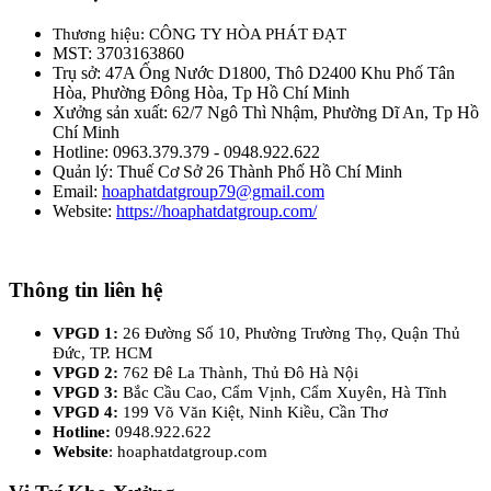
Thương hiệu: CÔNG TY HÒA PHÁT ĐẠT
MST: 3703163860
Trụ sở: 47A Ống Nước D1800, Thô D2400 Khu Phố Tân
Hòa, Phường Đông Hòa, Tp Hồ Chí Minh
Xưởng sản xuất: 62/7 Ngô Thì Nhậm, Phường Dĩ An, Tp Hồ
Chí Minh
Hotline: 0963.379.379 - 0948.922.622
Quản lý: Thuế Cơ Sở 26 Thành Phố Hồ Chí Minh
Email:
hoaphatdatgroup79@gmail.com
Website:
https://hoaphatdatgroup.com/
Thông tin liên hệ
VPGD 1:
26 Đường Số 10, Phường Trường Thọ, Quận Thủ
Đức, TP. HCM
VPGD 2:
762 Đê La Thành, Thủ Đô Hà Nội
VPGD 3:
Bắc Cầu Cao, Cẩm Vịnh, Cẩm Xuyên, Hà Tĩnh
VPGD 4:
199 Võ Văn Kiệt, Ninh Kiều, Cần Thơ
Hotline:
0948.922.622
Website
: hoaphatdatgroup.com