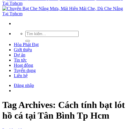
Hòa Phát Đạt
Giới thiệu
Dự án
Tin tức
Hoạt động
Tuyển dụng
Liên hệ
Đăng nhập
Tag Archives:
Cách tính bạt lót
hồ cá tại Tân Bình Tp Hcm