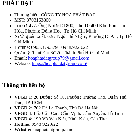
PHÁT ĐẠT
Thương hiệu: CÔNG TY HÒA PHÁT ĐẠT
MST: 3703163860
Trụ sở: 47A Ống Nước D1800, Thô D2400 Khu Phố Tân
Hòa, Phường Đông Hòa, Tp Hồ Chí Minh
Xưởng sản xuất: 62/7 Ngô Thì Nhậm, Phường Dĩ An, Tp Hồ
Chí Minh
Hotline: 0963.379.379 - 0948.922.622
Quản lý: Thuế Cơ Sở 26 Thành Phố Hồ Chí Minh
Email:
hoaphatdatgroup79@gmail.com
Website:
https://hoaphatdatgroup.com/
Thông tin liên hệ
VPGD 1:
26 Đường Số 10, Phường Trường Thọ, Quận Thủ
Đức, TP. HCM
VPGD 2:
762 Đê La Thành, Thủ Đô Hà Nội
VPGD 3:
Bắc Cầu Cao, Cẩm Vịnh, Cẩm Xuyên, Hà Tĩnh
VPGD 4:
199 Võ Văn Kiệt, Ninh Kiều, Cần Thơ
Hotline:
0948.922.622
Website
: hoaphatdatgroup.com