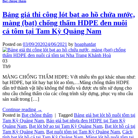
Bạt chống thấm
Bảng giá thi công lót bạt ao hồ chứa nước,
màng (bạt) chống thấm HDPE đen nuôi
cá tôm tại Tam Kỳ Quảng Nam
Posted on
03/09/2020
24/06/2021
by
hoaphatdat
03
Th9
MÀNG CHỐNG THẤM HDPE: Với nhiều tên gọi khác nhau như:
bạt HDPE, bạt lót hay bạt lót ao tôm,…Màng chống thấm HDPE
dần trở thành vật liệu không thể thiếu và được ưu tiên sử dụng cho
nhu cầu chống thấm của các công trình xây dựng, phục vụ nhu cầu
sản xuất trong […]
Continue reading
→
Posted in
Bạt chống thấm
|
Tagged
Bảng giá bạt lót hồ nuôi tôm tại
Tam Kỳ Quảng Nam
,
Báo giá bạt nhựa đen HDPE tại Tam Kỳ
Quảng Nam
,
Bạt lót bờ ao tại Tam Kỳ Quảng Nam
,
Bạt lót hồ cá tại
Tam Kỳ Quảng Nam
,
Bạt nuôi tôm tại Tam Kỳ Quảng Nam
,
Cách
tính bạt lót hồ cá tại Tam Kỳ Quảng Nam
,
Màng lót hồ nuôi tôm tại