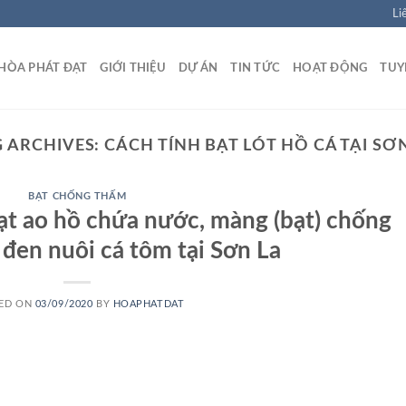
Li
HÒA PHÁT ĐẠT
GIỚI THIỆU
DỰ ÁN
TIN TỨC
HOẠT ĐỘNG
TUY
 ARCHIVES:
CÁCH TÍNH BẠT LÓT HỒ CÁ TẠI SƠ
BẠT CHỐNG THẤM
bạt ao hồ chứa nước, màng (bạt) chống
en nuôi cá tôm tại Sơn La
ED ON
03/09/2020
BY
HOAPHATDAT