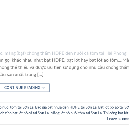
i khác nhau như: bạt HDPE, bạt lót hay bạt lót ao tôm,…M
hông thể thiếu và được ưu tiên sử dụng cho nhu cầu chống thấ
cầu sản xuất trong […]
CONTINUE READING
→
hồ nuôi tôm tại Sơn La
,
Báo giá bạt nhựa đen HDPE tại Sơn La
,
Bạt lót bờ ao tại S
ch tính bạt lót hồ cá tại Sơn La
,
Màng lót hồ nuôi tôm tại Sơn La
,
Thi công bạt lót
Leave a com