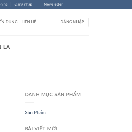
ên hệ
Đăng nhập
Newsletter
ỂN DỤNG
LIÊN HỆ
ĐĂNG NHẬP
N LA
DANH MỤC SẢN PHẨM
Sản Phẩm
BÀI VIẾT MỚI