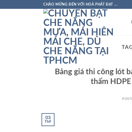
Skip
CHÀO MỪNG ĐẾN VỚI HOÀ PHÁT ĐẠT ...
to
content
TAG
Bảng giá thi công lót 
thấm HDPE đ
POST
03
Th9