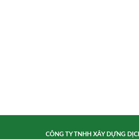
CÔNG TY TNHH XÂY DỰNG DỊC