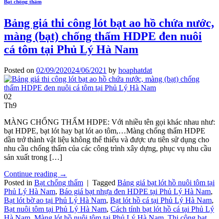
Bạt chống thấm
Bảng giá thi công lót bạt ao hồ chứa nước,
màng (bạt) chống thấm HDPE đen nuôi
cá tôm tại Phủ Lý Hà Nam
Posted on
02/09/2020
24/06/2021
by
hoaphatdat
02
Th9
MÀNG CHỐNG THẤM HDPE: Với nhiều tên gọi khác nhau như:
bạt HDPE, bạt lót hay bạt lót ao tôm,…Màng chống thấm HDPE
dần trở thành vật liệu không thể thiếu và được ưu tiên sử dụng cho
nhu cầu chống thấm của các công trình xây dựng, phục vụ nhu cầu
sản xuất trong […]
Continue reading
→
Posted in
Bạt chống thấm
|
Tagged
Bảng giá bạt lót hồ nuôi tôm tại
Phủ Lý Hà Nam
,
Báo giá bạt nhựa đen HDPE tại Phủ Lý Hà Nam
,
Bạt lót bờ ao tại Phủ Lý Hà Nam
,
Bạt lót hồ cá tại Phủ Lý Hà Nam
,
Bạt nuôi tôm tại Phủ Lý Hà Nam
,
Cách tính bạt lót hồ cá tại Phủ Lý
Hà Nam
,
Màng lót hồ nuôi tôm tại Phủ Lý Hà Nam
,
Thi công bạt