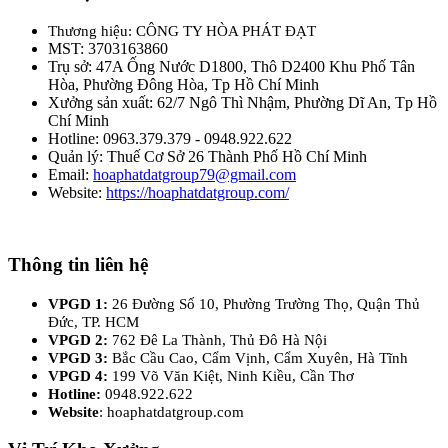
Thương hiệu: CÔNG TY HÒA PHÁT ĐẠT
MST: 3703163860
Trụ sở: 47A Ống Nước D1800, Thô D2400 Khu Phố Tân
Hòa, Phường Đông Hòa, Tp Hồ Chí Minh
Xưởng sản xuất: 62/7 Ngô Thì Nhậm, Phường Dĩ An, Tp Hồ
Chí Minh
Hotline: 0963.379.379 - 0948.922.622
Quản lý: Thuế Cơ Sở 26 Thành Phố Hồ Chí Minh
Email:
hoaphatdatgroup79@gmail.com
Website:
https://hoaphatdatgroup.com/
Thông tin liên hệ
VPGD 1:
26 Đường Số 10, Phường Trường Thọ, Quận Thủ
Đức, TP. HCM
VPGD 2:
762 Đê La Thành, Thủ Đô Hà Nội
VPGD 3:
Bắc Cầu Cao, Cẩm Vịnh, Cẩm Xuyên, Hà Tĩnh
VPGD 4:
199 Võ Văn Kiệt, Ninh Kiều, Cần Thơ
Hotline:
0948.922.622
Website
: hoaphatdatgroup.com