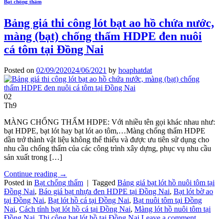
Bạt chống thấm
Bảng giá thi công lót bạt ao hồ chứa nước,
màng (bạt) chống thấm HDPE đen nuôi
cá tôm tại Đồng Nai
Posted on
02/09/2020
24/06/2021
by
hoaphatdat
02
Th9
MÀNG CHỐNG THẤM HDPE: Với nhiều tên gọi khác nhau như:
bạt HDPE, bạt lót hay bạt lót ao tôm,…Màng chống thấm HDPE
dần trở thành vật liệu không thể thiếu và được ưu tiên sử dụng cho
nhu cầu chống thấm của các công trình xây dựng, phục vụ nhu cầu
sản xuất trong […]
Continue reading
→
Posted in
Bạt chống thấm
|
Tagged
Bảng giá bạt lót hồ nuôi tôm tại
Đồng Nai
,
Báo giá bạt nhựa đen HDPE tại Đồng Nai
,
Bạt lót bờ ao
tại Đồng Nai
,
Bạt lót hồ cá tại Đồng Nai
,
Bạt nuôi tôm tại Đồng
Nai
,
Cách tính bạt lót hồ cá tại Đồng Nai
,
Màng lót hồ nuôi tôm tại
Đồng Nai
,
Thi công bạt lót hồ tại Đồng Nai
Leave a comment