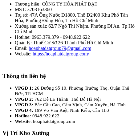
Thương hiệu: CÔNG TY HÒA PHÁT ĐẠT
MST: 3703163860
Trụ sở: 47A Ống Nước D1800, Thô D2400 Khu Phố Tân
Hòa, Phường Đông Hòa, Tp Hồ Chí Minh
Xưởng sản xuất: 62/7 Ngô Thì Nhậm, Phường Dĩ An, Tp Hồ
Chí Minh
Hotline: 0963.379.379 - 0948.922.622
Quản lý: Thuế Cơ Sở 26 Thành Phố Hồ Chí Minh
Email:
hoaphatdatgroup79@gmail.com
Website:
https://hoaphatdatgroup.com/
Thông tin liên hệ
VPGD 1:
26 Đường Số 10, Phường Trường Thọ, Quận Thủ
Đức, TP. HCM
VPGD 2:
762 Đê La Thành, Thủ Đô Hà Nội
VPGD 3:
Bắc Cầu Cao, Cẩm Vịnh, Cẩm Xuyên, Hà Tĩnh
VPGD 4:
199 Võ Văn Kiệt, Ninh Kiều, Cần Thơ
Hotline:
0948.922.622
Website
: hoaphatdatgroup.com
Vị Trí Kho Xưởng