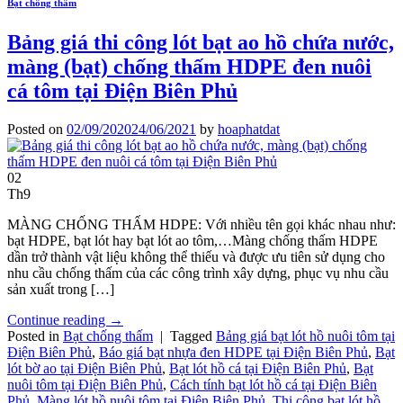
Bạt chống thấm
Bảng giá thi công lót bạt ao hồ chứa nước,
màng (bạt) chống thấm HDPE đen nuôi
cá tôm tại Điện Biên Phủ
Posted on
02/09/2020
24/06/2021
by
hoaphatdat
02
Th9
MÀNG CHỐNG THẤM HDPE: Với nhiều tên gọi khác nhau như:
bạt HDPE, bạt lót hay bạt lót ao tôm,…Màng chống thấm HDPE
dần trở thành vật liệu không thể thiếu và được ưu tiên sử dụng cho
nhu cầu chống thấm của các công trình xây dựng, phục vụ nhu cầu
sản xuất trong […]
Continue reading
→
Posted in
Bạt chống thấm
|
Tagged
Bảng giá bạt lót hồ nuôi tôm tại
Điện Biên Phủ
,
Báo giá bạt nhựa đen HDPE tại Điện Biên Phủ
,
Bạt
lót bờ ao tại Điện Biên Phủ
,
Bạt lót hồ cá tại Điện Biên Phủ
,
Bạt
nuôi tôm tại Điện Biên Phủ
,
Cách tính bạt lót hồ cá tại Điện Biên
Phủ
,
Màng lót hồ nuôi tôm tại Điện Biên Phủ
,
Thi công bạt lót hồ