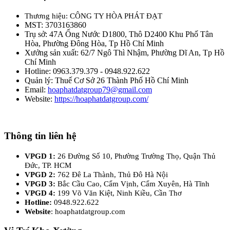
Thương hiệu: CÔNG TY HÒA PHÁT ĐẠT
MST: 3703163860
Trụ sở: 47A Ống Nước D1800, Thô D2400 Khu Phố Tân
Hòa, Phường Đông Hòa, Tp Hồ Chí Minh
Xưởng sản xuất: 62/7 Ngô Thì Nhậm, Phường Dĩ An, Tp Hồ
Chí Minh
Hotline: 0963.379.379 - 0948.922.622
Quản lý: Thuế Cơ Sở 26 Thành Phố Hồ Chí Minh
Email:
hoaphatdatgroup79@gmail.com
Website:
https://hoaphatdatgroup.com/
Thông tin liên hệ
VPGD 1:
26 Đường Số 10, Phường Trường Thọ, Quận Thủ
Đức, TP. HCM
VPGD 2:
762 Đê La Thành, Thủ Đô Hà Nội
VPGD 3:
Bắc Cầu Cao, Cẩm Vịnh, Cẩm Xuyên, Hà Tĩnh
VPGD 4:
199 Võ Văn Kiệt, Ninh Kiều, Cần Thơ
Hotline:
0948.922.622
Website
: hoaphatdatgroup.com