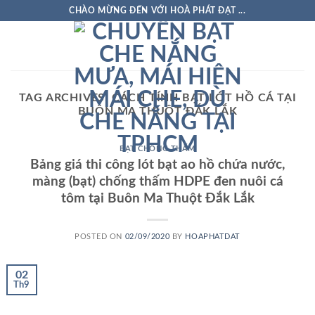
Skip
CHÀO MỪNG ĐẾN VỚI HOÀ PHÁT ĐẠT ...
to
content
TAG ARCHIVES:
CÁCH TÍNH BẠT LÓT HỒ CÁ TẠI
BUÔN MA THUỘT ĐẮK LẮK
BẠT CHỐNG THẤM
Bảng giá thi công lót bạt ao hồ chứa nước,
màng (bạt) chống thấm HDPE đen nuôi cá
tôm tại Buôn Ma Thuột Đắk Lắk
POSTED ON
02/09/2020
BY
HOAPHATDAT
02
Th9