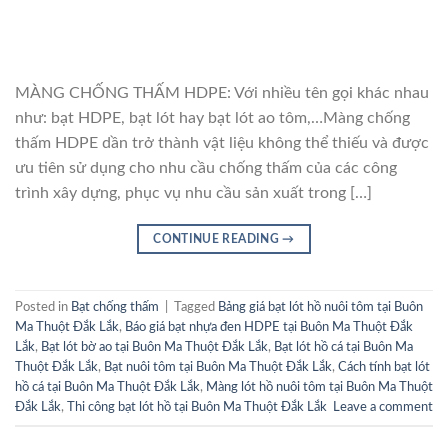
MÀNG CHỐNG THẤM HDPE: Với nhiều tên gọi khác nhau
như: bạt HDPE, bạt lót hay bạt lót ao tôm,…Màng chống
thấm HDPE dần trở thành vật liệu không thể thiếu và được
ưu tiên sử dụng cho nhu cầu chống thấm của các công
trình xây dựng, phục vụ nhu cầu sản xuất trong […]
CONTINUE READING
→
Posted in
Bạt chống thấm
|
Tagged
Bảng giá bạt lót hồ nuôi tôm tại Buôn
Ma Thuột Đắk Lắk
,
Báo giá bạt nhựa đen HDPE tại Buôn Ma Thuột Đắk
Lắk
,
Bạt lót bờ ao tại Buôn Ma Thuột Đắk Lắk
,
Bạt lót hồ cá tại Buôn Ma
Thuột Đắk Lắk
,
Bạt nuôi tôm tại Buôn Ma Thuột Đắk Lắk
,
Cách tính bạt lót
hồ cá tại Buôn Ma Thuột Đắk Lắk
,
Màng lót hồ nuôi tôm tại Buôn Ma Thuột
Đắk Lắk
,
Thi công bạt lót hồ tại Buôn Ma Thuột Đắk Lắk
Leave a comment