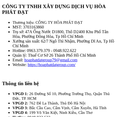
CÔNG TY TNHH XÂY DỰNG DỊCH VỤ HÒA
PHÁT ĐẠT
Thương hiệu: CÔNG TY HÒA PHÁT ĐẠT
MST: 3703163860
Trụ sở: 47A Ống Nước D1800, Thô D2400 Khu Phố Tân
Hòa, Phường Đông Hòa, Tp Hồ Chí Minh
Xưởng sản xuất: 62/7 Ngô Thì Nhậm, Phường Dĩ An, Tp Hồ
Chí Minh
Hotline: 0963.379.379 - 0948.922.622
Quản lý: Thuế Cơ Sở 26 Thành Phố Hồ Chí Minh
Email:
hoaphatdatgroup79@gmail.com
Website:
https://hoaphatdatgroup.com/
Thông tin liên hệ
VPGD 1:
26 Đường Số 10, Phường Trường Thọ, Quận Thủ
Đức, TP. HCM
VPGD 2:
762 Đê La Thành, Thủ Đô Hà Nội
VPGD 3:
Bắc Cầu Cao, Cẩm Vịnh, Cẩm Xuyên, Hà Tĩnh
VPGD 4:
199 Võ Văn Kiệt, Ninh Kiều, Cần Thơ