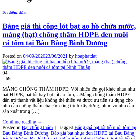
Bạt chống thấm
Bảng giá thi công lót bạt ao hồ chứa nước,
màng (bạt) chống thấm HDPE đen nuôi
cá tôm tại Bàu Bàng Bình Dương
Posted on
04/09/2020
23/06/2021
by
hoaphatdat
04
Th9
MÀNG CHỐNG THẤM HDPE: Với nhiều tên gọi khác nhau như:
bạt HDPE, bạt lót hay bạt lót ao tôm,…Màng chống thấm HDPE
dần trở thành vật liệu không thể thiếu và được ưu tiên sử dụng cho
nhu cầu chống thấm của các công trình xây dựng, phục vụ nhu cầu
sản xuất trong […]
Continue reading
→
Posted in
Bạt chống thấm
|
Tagged
Bảng giá bạt lót hồ nuôi tôm tại
Bàu Bàng Bình Dương
,
Báo giá bạt nhựa đen HDPE tại Bàu Bàng
Bình Dương
,
Bạt lót bờ ao tại Bàu Bàng Bình Dương
,
Bạt lót hồ cá