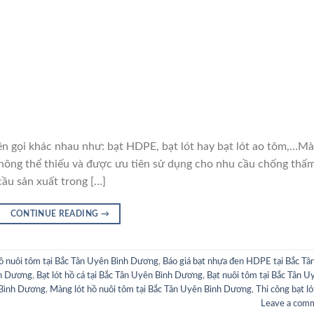
i khác nhau như: bạt HDPE, bạt lót hay bạt lót ao tôm,…M
hông thể thiếu và được ưu tiên sử dụng cho nhu cầu chống thấ
cầu sản xuất trong […]
CONTINUE READING
→
 hồ nuôi tôm tại Bắc Tân Uyên Bình Dương
,
Báo giá bạt nhựa đen HDPE tại Bắc Tâ
nh Dương
,
Bạt lót hồ cá tại Bắc Tân Uyên Bình Dương
,
Bạt nuôi tôm tại Bắc Tân U
n Bình Dương
,
Màng lót hồ nuôi tôm tại Bắc Tân Uyên Bình Dương
,
Thi công bạt ló
Leave a com