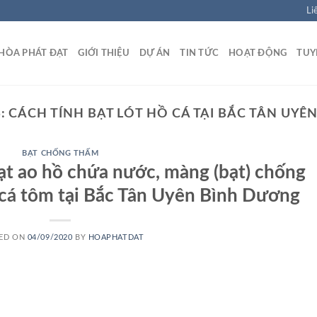
Li
HÒA PHÁT ĐẠT
GIỚI THIỆU
DỰ ÁN
TIN TỨC
HOẠT ĐỘNG
TUY
S:
CÁCH TÍNH BẠT LÓT HỒ CÁ TẠI BẮC TÂN UY
BẠT CHỐNG THẤM
bạt ao hồ chứa nước, màng (bạt) chống
cá tôm tại Bắc Tân Uyên Bình Dương
ED ON
04/09/2020
BY
HOAPHATDAT