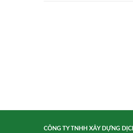
CÔNG TY TNHH XÂY DỰNG DỊC