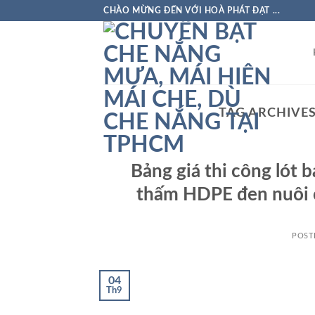
Skip
CHÀO MỪNG ĐẾN VỚI HOÀ PHÁT ĐẠT ...
to
content
TAG ARCHIVE
Bảng giá thi công lót 
thấm HDPE đen nuôi 
POST
04
Th9