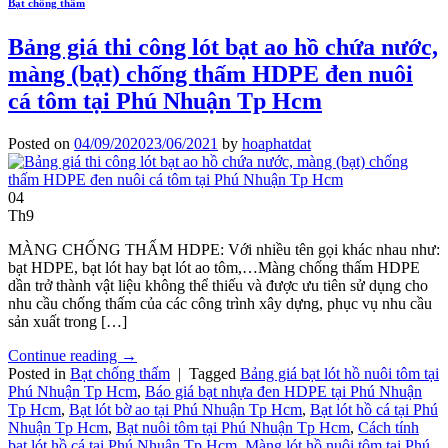
Bạt chống thấm
Bảng giá thi công lót bạt ao hồ chứa nước,
màng (bạt) chống thấm HDPE đen nuôi
cá tôm tại Phú Nhuận Tp Hcm
Posted on
04/09/2020
23/06/2021
by
hoaphatdat
04
Th9
MÀNG CHỐNG THẤM HDPE: Với nhiều tên gọi khác nhau như:
bạt HDPE, bạt lót hay bạt lót ao tôm,…Màng chống thấm HDPE
dần trở thành vật liệu không thể thiếu và được ưu tiên sử dụng cho
nhu cầu chống thấm của các công trình xây dựng, phục vụ nhu cầu
sản xuất trong […]
Continue reading
→
Posted in
Bạt chống thấm
|
Tagged
Bảng giá bạt lót hồ nuôi tôm tại
Phú Nhuận Tp Hcm
,
Báo giá bạt nhựa đen HDPE tại Phú Nhuận
Tp Hcm
,
Bạt lót bờ ao tại Phú Nhuận Tp Hcm
,
Bạt lót hồ cá tại Phú
Nhuận Tp Hcm
,
Bạt nuôi tôm tại Phú Nhuận Tp Hcm
,
Cách tính
bạt lót hồ cá tại Phú Nhuận Tp Hcm
,
Màng lót hồ nuôi tôm tại Phú