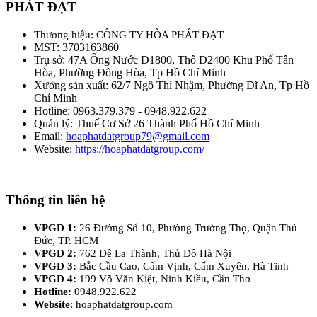
PHÁT ĐẠT
Thương hiệu: CÔNG TY HÒA PHÁT ĐẠT
MST: 3703163860
Trụ sở: 47A Ống Nước D1800, Thô D2400 Khu Phố Tân
Hòa, Phường Đông Hòa, Tp Hồ Chí Minh
Xưởng sản xuất: 62/7 Ngô Thì Nhậm, Phường Dĩ An, Tp Hồ
Chí Minh
Hotline: 0963.379.379 - 0948.922.622
Quản lý: Thuế Cơ Sở 26 Thành Phố Hồ Chí Minh
Email:
hoaphatdatgroup79@gmail.com
Website:
https://hoaphatdatgroup.com/
Thông tin liên hệ
VPGD 1:
26 Đường Số 10, Phường Trường Thọ, Quận Thủ
Đức, TP. HCM
VPGD 2:
762 Đê La Thành, Thủ Đô Hà Nội
VPGD 3:
Bắc Cầu Cao, Cẩm Vịnh, Cẩm Xuyên, Hà Tĩnh
VPGD 4:
199 Võ Văn Kiệt, Ninh Kiều, Cần Thơ
Hotline:
0948.922.622
Website
: hoaphatdatgroup.com