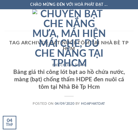
Skip
CHÀO MỪNG ĐẾN VỚI HOÀ PHÁT ĐẠT ...
to
content
TAG ARCHIVES:
BẠT NUÔI TÔM TẠI NHÀ BÈ TP
HCM
BẠT CHỐNG THẤM
Bảng giá thi công lót bạt ao hồ chứa nước,
màng (bạt) chống thấm HDPE đen nuôi cá
tôm tại Nhà Bè Tp Hcm
POSTED ON
04/09/2020
BY
HOAPHATDAT
04
Th9