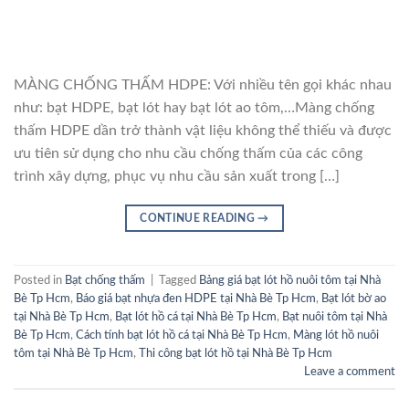
MÀNG CHỐNG THẤM HDPE: Với nhiều tên gọi khác nhau
như: bạt HDPE, bạt lót hay bạt lót ao tôm,…Màng chống
thấm HDPE dần trở thành vật liệu không thể thiếu và được
ưu tiên sử dụng cho nhu cầu chống thấm của các công
trình xây dựng, phục vụ nhu cầu sản xuất trong […]
CONTINUE READING
→
Posted in
Bạt chống thấm
|
Tagged
Bảng giá bạt lót hồ nuôi tôm tại Nhà
Bè Tp Hcm
,
Báo giá bạt nhựa đen HDPE tại Nhà Bè Tp Hcm
,
Bạt lót bờ ao
tại Nhà Bè Tp Hcm
,
Bạt lót hồ cá tại Nhà Bè Tp Hcm
,
Bạt nuôi tôm tại Nhà
Bè Tp Hcm
,
Cách tính bạt lót hồ cá tại Nhà Bè Tp Hcm
,
Màng lót hồ nuôi
tôm tại Nhà Bè Tp Hcm
,
Thi công bạt lót hồ tại Nhà Bè Tp Hcm
Leave a comment