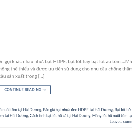
i khác nhau như: bạt HDPE, bạt lót hay bạt lót ao tôm,…M
hông thể thiếu và được ưu tiên sử dụng cho nhu cầu chống thấ
cầu sản xuất trong […]
CONTINUE READING
→
hồ nuôi tôm tại Hải Dương
,
Báo giá bạt nhựa đen HDPE tại Hải Dương
,
Bạt lót bờ
tôm tại Hải Dương
,
Cách tính bạt lót hồ cá tại Hải Dương
,
Màng lót hồ nuôi tôm tạ
Leave a com