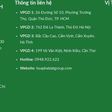
Thông tin liên hệ
Vị 
H
VPGD 1:
26 Đường Số 10, Phường Trường
Thọ, Quận Thủ Đức, TP. HCM
VPGD 2:
762 Đê La Thành, Thủ Đô Hà Nội
VPGD 3:
Bắc Cầu Cao, Cẩm Vịnh, Cẩm Xuyên,
00
Hà Tĩnh
p
VPGD 4:
199 Võ Văn Kiệt, Ninh Kiều, Cần Thơ
Hotline:
0948.922.622
Website
: hoaphatdatgroup.com
Chí