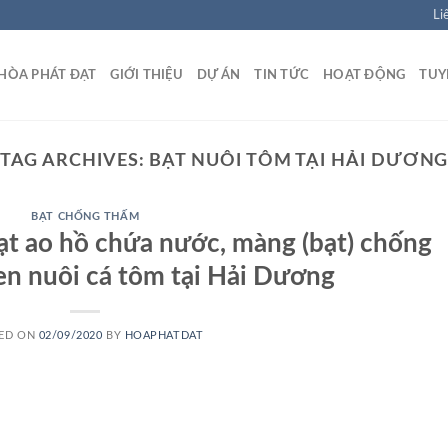
Li
HÒA PHÁT ĐẠT
GIỚI THIỆU
DỰ ÁN
TIN TỨC
HOẠT ĐỘNG
TUY
TAG ARCHIVES:
BẠT NUÔI TÔM TẠI HẢI DƯƠN
BẠT CHỐNG THẤM
bạt ao hồ chứa nước, màng (bạt) chống
n nuôi cá tôm tại Hải Dương
ED ON
02/09/2020
BY
HOAPHATDAT