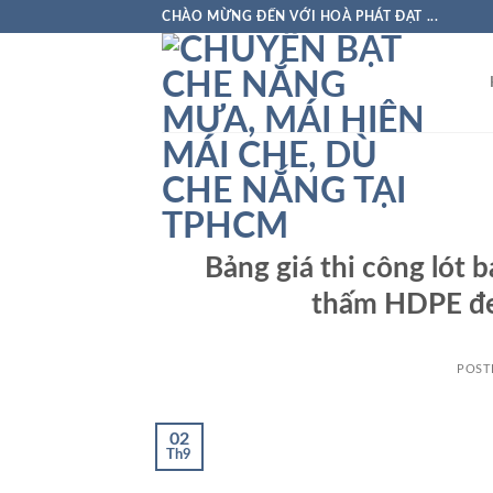
Skip
CHÀO MỪNG ĐẾN VỚI HOÀ PHÁT ĐẠT ...
to
content
Bảng giá thi công lót 
thấm HDPE đe
POST
02
Th9