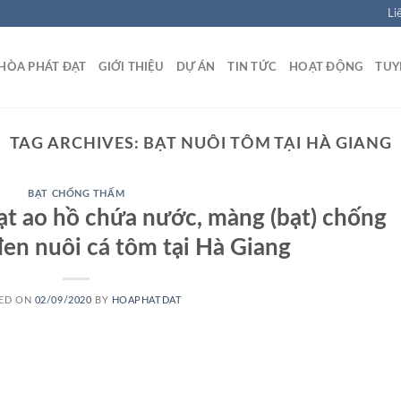
Li
HÒA PHÁT ĐẠT
GIỚI THIỆU
DỰ ÁN
TIN TỨC
HOẠT ĐỘNG
TUY
TAG ARCHIVES:
BẠT NUÔI TÔM TẠI HÀ GIANG
BẠT CHỐNG THẤM
bạt ao hồ chứa nước, màng (bạt) chống
n nuôi cá tôm tại Hà Giang
ED ON
02/09/2020
BY
HOAPHATDAT