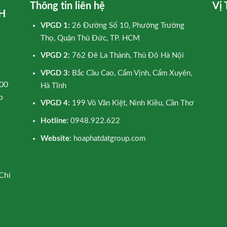
Thông tin liên hệ
Vị 
H
VPGD 1:
26 Đường Số 10, Phường Trường
Thọ, Quận Thủ Đức, TP. HCM
VPGD 2:
762 Đê La Thành, Thủ Đô Hà Nội
VPGD 3:
Bắc Cầu Cao, Cẩm Vịnh, Cẩm Xuyên,
00
Hà Tĩnh
p
VPGD 4:
199 Võ Văn Kiệt, Ninh Kiều, Cần Thơ
Hotline:
0948.922.622
Website
: hoaphatdatgroup.com
Chí