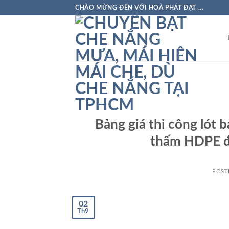
Skip
CHÀO MỪNG ĐẾN VỚI HOÀ PHÁT ĐẠT ...
to
content
Bảng giá thi công lót 
thấm HDPE đe
POST
02
Th9