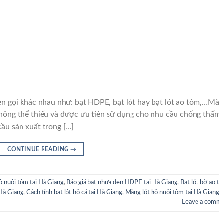
i khác nhau như: bạt HDPE, bạt lót hay bạt lót ao tôm,…M
hông thể thiếu và được ưu tiên sử dụng cho nhu cầu chống thấ
cầu sản xuất trong […]
CONTINUE READING
→
hồ nuôi tôm tại Hà Giang
,
Báo giá bạt nhựa đen HDPE tại Hà Giang
,
Bạt lót bờ ao t
 Hà Giang
,
Cách tính bạt lót hồ cá tại Hà Giang
,
Màng lót hồ nuôi tôm tại Hà Giang
Leave a com