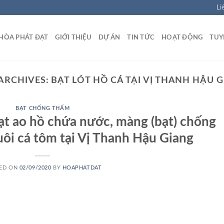
Li
HÒA PHÁT ĐẠT
GIỚI THIỆU
DỰ ÁN
TIN TỨC
HOẠT ĐỘNG
TUY
ARCHIVES:
BẠT LÓT HỒ CÁ TẠI VỊ THANH HẬU 
BẠT CHỐNG THẤM
bạt ao hồ chứa nước, màng (bạt) chống
i cá tôm tại Vị Thanh Hậu Giang
ED ON
02/09/2020
BY
HOAPHATDAT