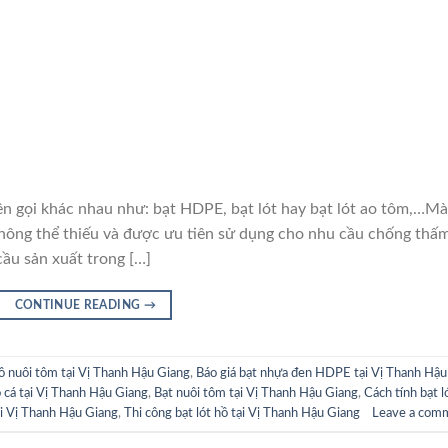
i khác nhau như: bạt HDPE, bạt lót hay bạt lót ao tôm,…M
hông thể thiếu và được ưu tiên sử dụng cho nhu cầu chống thấ
cầu sản xuất trong […]
CONTINUE READING
→
hồ nuôi tôm tại Vị Thanh Hậu Giang
,
Báo giá bạt nhựa đen HDPE tại Vị Thanh Hậu
ồ cá tại Vị Thanh Hậu Giang
,
Bạt nuôi tôm tại Vị Thanh Hậu Giang
,
Cách tính bạt l
ại Vị Thanh Hậu Giang
,
Thi công bạt lót hồ tại Vị Thanh Hậu Giang
Leave a com