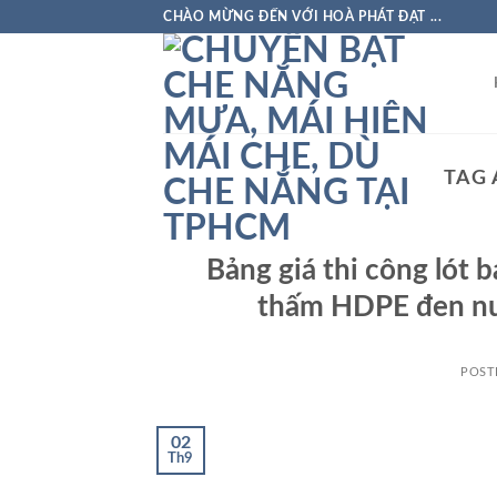
Skip
CHÀO MỪNG ĐẾN VỚI HOÀ PHÁT ĐẠT ...
to
content
TAG 
Bảng giá thi công lót 
thấm HDPE đen nuô
POST
02
Th9