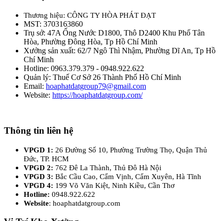
Thương hiệu: CÔNG TY HÒA PHÁT ĐẠT
MST: 3703163860
Trụ sở: 47A Ống Nước D1800, Thô D2400 Khu Phố Tân
Hòa, Phường Đông Hòa, Tp Hồ Chí Minh
Xưởng sản xuất: 62/7 Ngô Thì Nhậm, Phường Dĩ An, Tp Hồ
Chí Minh
Hotline: 0963.379.379 - 0948.922.622
Quản lý: Thuế Cơ Sở 26 Thành Phố Hồ Chí Minh
Email:
hoaphatdatgroup79@gmail.com
Website:
https://hoaphatdatgroup.com/
Thông tin liên hệ
VPGD 1:
26 Đường Số 10, Phường Trường Thọ, Quận Thủ
Đức, TP. HCM
VPGD 2:
762 Đê La Thành, Thủ Đô Hà Nội
VPGD 3:
Bắc Cầu Cao, Cẩm Vịnh, Cẩm Xuyên, Hà Tĩnh
VPGD 4:
199 Võ Văn Kiệt, Ninh Kiều, Cần Thơ
Hotline:
0948.922.622
Website
: hoaphatdatgroup.com