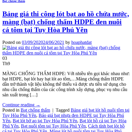
Bạt chống thấm
Bảng giá thi công lót bạt ao hồ chứa nước,
màng (bạt) chống thấm HDPE đen nuôi
cá tôm tại Tuy Hòa Phú Yên
Posted on
03/09/2020
24/06/2021
by
hoaphatdat
03
Th9
MÀNG CHỐNG THẤM HDPE: Với nhiều tên gọi khác nhau như:
bạt HDPE, bạt lót hay bạt lót ao tôm,…Màng chống thấm HDPE
dần trở thành vật liệu không thể thiếu và được ưu tiên sử dụng cho
nhu cầu chống thấm của các công trình xây dựng, phục vụ nhu cầu
sản xuất trong […]
Continue reading
→
Posted in
Bạt chống thấm
|
Tagged
Bảng giá bạt lót hồ nuôi tôm tại
Tuy Hòa Phú Yên
,
Báo giá bạt nhựa đen HDPE tại Tuy Hòa Phú
Yên
,
Bạt lót bờ ao tại Tuy Hòa Phú Yên
,
Bạt lót hồ cá tại Tuy Hòa
Phú Yên
,
Bạt nuôi tôm tại Tuy Hòa Phú Yên
,
Cách tính bạt lót hồ
cá tại Tuy Hòa Phú Yên
,
Màng lót hồ nuôi tôm tại Tuy Hòa Phú