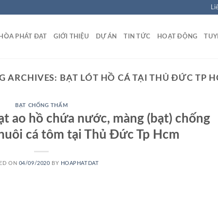
Li
HÒA PHÁT ĐẠT
GIỚI THIỆU
DỰ ÁN
TIN TỨC
HOẠT ĐỘNG
TUY
G ARCHIVES:
BẠT LÓT HỒ CÁ TẠI THỦ ĐỨC TP 
BẠT CHỐNG THẤM
bạt ao hồ chứa nước, màng (bạt) chống
uôi cá tôm tại Thủ Đức Tp Hcm
ED ON
04/09/2020
BY
HOAPHATDAT