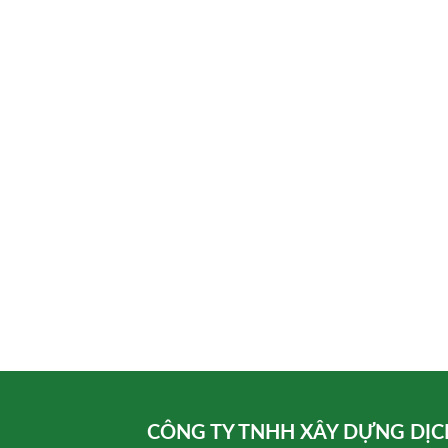
CÔNG TY TNHH XÂY DỰNG DỊC