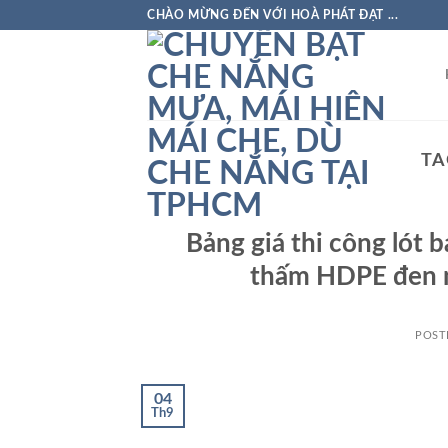
Skip
CHÀO MỪNG ĐẾN VỚI HOÀ PHÁT ĐẠT ...
to
content
TA
Bảng giá thi công lót 
thấm HDPE đen n
POST
04
Th9