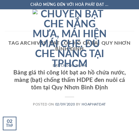
Skip
CHÀO MỪNG ĐẾN VỚI HOÀ PHÁT ĐẠT ...
to
content
TAG ARCHIVES:
BẠT LÓT HỒ CÁ TẠI QUY NHƠN
BÌNH ĐỊNH
BẠT CHỐNG THẤM
Bảng giá thi công lót bạt ao hồ chứa nước,
màng (bạt) chống thấm HDPE đen nuôi cá
tôm tại Quy Nhơn Bình Định
POSTED ON
02/09/2020
BY
HOAPHATDAT
02
Th9