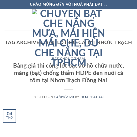
Skip
CHÀO MỪNG ĐẾN VỚI HOÀ PHÁT ĐẠT ...
to
content
TAG ARCHIVES:
BẠT LÓT HỒ CÁ TẠI NHƠN TRẠCH
BẠT CHỐNG THẤM
Bảng giá thi công lót bạt ao hồ chứa nước,
màng (bạt) chống thấm HDPE đen nuôi cá
tôm tại Nhơn Trạch Đồng Nai
POSTED ON
04/09/2020
BY
HOAPHATDAT
04
Th9