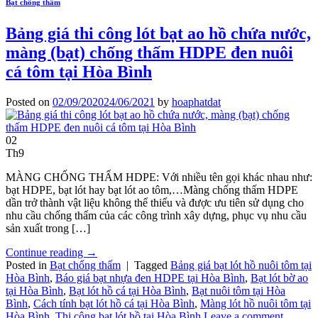
Bạt chống thấm
Bảng giá thi công lót bạt ao hồ chứa nước,
màng (bạt) chống thấm HDPE đen nuôi
cá tôm tại Hòa Bình
Posted on
02/09/2020
24/06/2021
by
hoaphatdat
02
Th9
MÀNG CHỐNG THẤM HDPE: Với nhiều tên gọi khác nhau như:
bạt HDPE, bạt lót hay bạt lót ao tôm,…Màng chống thấm HDPE
dần trở thành vật liệu không thể thiếu và được ưu tiên sử dụng cho
nhu cầu chống thấm của các công trình xây dựng, phục vụ nhu cầu
sản xuất trong […]
Continue reading
→
Posted in
Bạt chống thấm
|
Tagged
Bảng giá bạt lót hồ nuôi tôm tại
Hòa Bình
,
Báo giá bạt nhựa đen HDPE tại Hòa Bình
,
Bạt lót bờ ao
tại Hòa Bình
,
Bạt lót hồ cá tại Hòa Bình
,
Bạt nuôi tôm tại Hòa
Bình
,
Cách tính bạt lót hồ cá tại Hòa Bình
,
Màng lót hồ nuôi tôm tại
Hòa Bình
,
Thi công bạt lót hồ tại Hòa Bình
Leave a comment