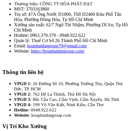
Thương hiệu: CÔNG TY HÒA PHÁT ĐẠT
MST: 3703163860
Trụ sở: 47A Ống Nước D1800, Thô D2400 Khu Phố Tân
Hòa, Phường Đông Hòa, Tp Hồ Chí Minh
Xưởng sản xuất: 62/7 Ngô Thì Nhậm, Phường Dĩ An, Tp Hồ
Chí Minh
Hotline: 0963.379.379 - 0948.922.622
Quản lý: Thuế Cơ Sở 26 Thành Phố Hồ Chí Minh
Email:
hoaphatdatgroup79@gmail.com
Website:
https://hoaphatdatgroup.com/
Thông tin liên hệ
VPGD 1:
26 Đường Số 10, Phường Trường Thọ, Quận Thủ
Đức, TP. HCM
VPGD 2:
762 Đê La Thành, Thủ Đô Hà Nội
VPGD 3:
Bắc Cầu Cao, Cẩm Vịnh, Cẩm Xuyên, Hà Tĩnh
VPGD 4:
199 Võ Văn Kiệt, Ninh Kiều, Cần Thơ
Hotline:
0948.922.622
Website
: hoaphatdatgroup.com
Vị Trí Kho Xưởng