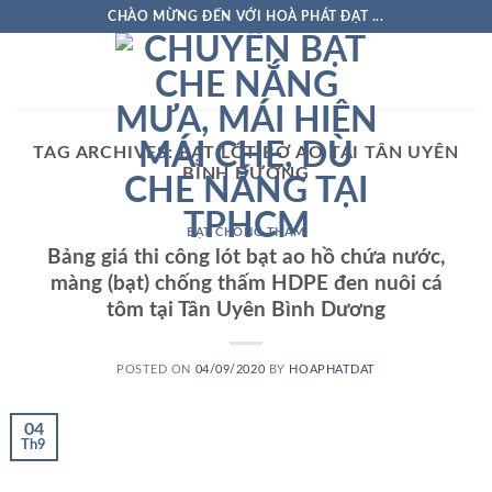
Skip
CHÀO MỪNG ĐẾN VỚI HOÀ PHÁT ĐẠT ...
to
content
TAG ARCHIVES:
BẠT LÓT BỜ AO TẠI TÂN UYÊN
BÌNH DƯƠNG
BẠT CHỐNG THẤM
Bảng giá thi công lót bạt ao hồ chứa nước,
màng (bạt) chống thấm HDPE đen nuôi cá
tôm tại Tân Uyên Bình Dương
POSTED ON
04/09/2020
BY
HOAPHATDAT
04
Th9