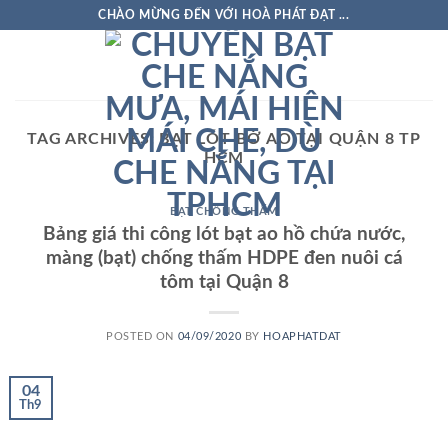
Skip
CHÀO MỪNG ĐẾN VỚI HOÀ PHÁT ĐẠT ...
to
content
TAG ARCHIVES:
BẠT LÓT BỜ AO TẠI QUẬN 8 TP
HCM
BẠT CHỐNG THẤM
Bảng giá thi công lót bạt ao hồ chứa nước,
màng (bạt) chống thấm HDPE đen nuôi cá
tôm tại Quận 8
POSTED ON
04/09/2020
BY
HOAPHATDAT
04
Th9