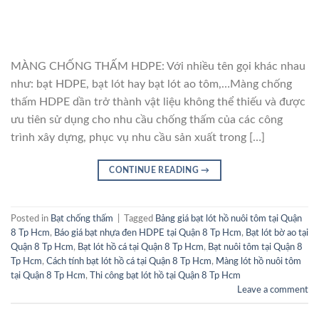
MÀNG CHỐNG THẤM HDPE: Với nhiều tên gọi khác nhau
như: bạt HDPE, bạt lót hay bạt lót ao tôm,…Màng chống
thấm HDPE dần trở thành vật liệu không thể thiếu và được
ưu tiên sử dụng cho nhu cầu chống thấm của các công
trình xây dựng, phục vụ nhu cầu sản xuất trong […]
CONTINUE READING
→
Posted in
Bạt chống thấm
|
Tagged
Bảng giá bạt lót hồ nuôi tôm tại Quận
8 Tp Hcm
,
Báo giá bạt nhựa đen HDPE tại Quận 8 Tp Hcm
,
Bạt lót bờ ao tại
Quận 8 Tp Hcm
,
Bạt lót hồ cá tại Quận 8 Tp Hcm
,
Bạt nuôi tôm tại Quận 8
Tp Hcm
,
Cách tính bạt lót hồ cá tại Quận 8 Tp Hcm
,
Màng lót hồ nuôi tôm
tại Quận 8 Tp Hcm
,
Thi công bạt lót hồ tại Quận 8 Tp Hcm
Leave a comment