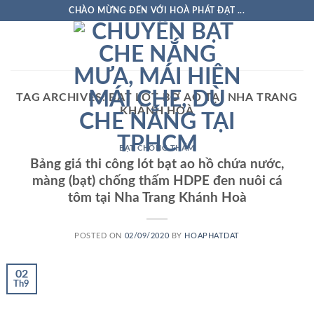
Skip
CHÀO MỪNG ĐẾN VỚI HOÀ PHÁT ĐẠT ...
to
content
TAG ARCHIVES:
BẠT LÓT BỜ AO TẠI NHA TRANG
KHÁNH HOÀ
BẠT CHỐNG THẤM
Bảng giá thi công lót bạt ao hồ chứa nước,
màng (bạt) chống thấm HDPE đen nuôi cá
tôm tại Nha Trang Khánh Hoà
POSTED ON
02/09/2020
BY
HOAPHATDAT
02
Th9