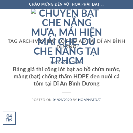
Skip
CHÀO MỪNG ĐẾN VỚI HOÀ PHÁT ĐẠT ...
to
content
TAG ARCHIVES:
BẠT LÓT BỜ AO TẠI DĨ AN BÌNH
DƯƠNG
BẠT CHỐNG THẤM
Bảng giá thi công lót bạt ao hồ chứa nước,
màng (bạt) chống thấm HDPE đen nuôi cá
tôm tại Dĩ An Bình Dương
POSTED ON
04/09/2020
BY
HOAPHATDAT
04
Th9