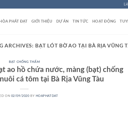
Li
HÒA PHÁT ĐẠT
GIỚI THIỆU
DỰ ÁN
TIN TỨC
HOẠT ĐỘNG
TUY
G ARCHIVES:
BẠT LÓT BỜ AO TẠI BÀ RỊA VŨNG 
BẠT CHỐNG THẤM
bạt ao hồ chứa nước, màng (bạt) chống
uôi cá tôm tại Bà Rịa Vũng Tàu
ED ON
02/09/2020
BY
HOAPHATDAT