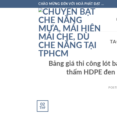
Skip
CHÀO MỪNG ĐẾN VỚI HOÀ PHÁT ĐẠT ...
to
content
TA
Bảng giá thi công lót 
thấm HDPE đen n
POST
02
Th9