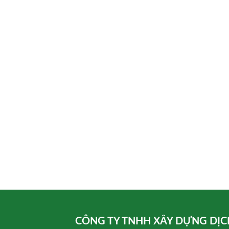
CÔNG TY TNHH XÂY DỰNG DỊC