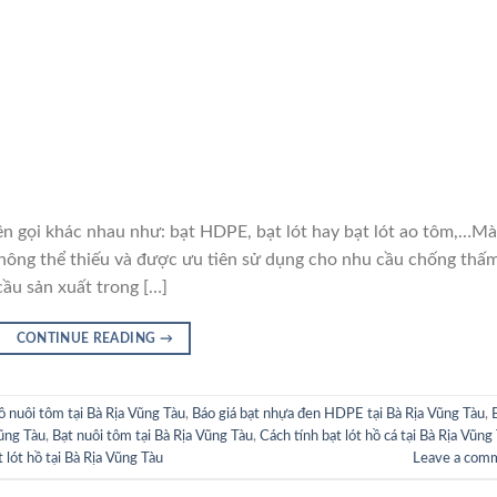
i khác nhau như: bạt HDPE, bạt lót hay bạt lót ao tôm,…M
hông thể thiếu và được ưu tiên sử dụng cho nhu cầu chống thấ
cầu sản xuất trong […]
CONTINUE READING
→
hồ nuôi tôm tại Bà Rịa Vũng Tàu
,
Báo giá bạt nhựa đen HDPE tại Bà Rịa Vũng Tàu
,
Vũng Tàu
,
Bạt nuôi tôm tại Bà Rịa Vũng Tàu
,
Cách tính bạt lót hồ cá tại Bà Rịa Vũng
 lót hồ tại Bà Rịa Vũng Tàu
Leave a com