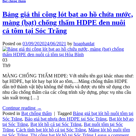
Bạt chống thấm
Bảng giá thi công lót bạt ao hồ chứa nước,
màng (bạt) chống thấm HDPE đen nuôi
cá tôm tại Sóc Trăng
Posted on
03/09/2020
24/06/2021
by
hoaphatdat
03
Th9
MÀNG CHỐNG THẤM HDPE: Với nhiều tên gọi khác nhau như:
bạt HDPE, bạt lót hay bạt lót ao tôm,…Màng chống thấm HDPE
dần trở thành vật liệu không thể thiếu và được ưu tiên sử dụng cho
nhu cầu chống thấm của các công trình xây dựng, phục vụ nhu cầu
sản xuất trong […]
Continue reading
→
Posted in
Bạt chống thấm
|
Tagged
Bảng giá bạt lót hồ nuôi tôm tại
Sóc Trăng
,
Báo giá bạt nhựa đen HDPE tại Sóc Trăng
,
Bạt lót bờ ao
tại Sóc Trăng
,
Bạt lót hồ cá tại Sóc Trăng
,
Bạt nuôi tôm tại Sóc
Trăng
,
Cách tính bạt lót hồ cá tại Sóc Trăng
,
Màng lót hồ nuôi tôm
tại Sóc Trăng
,
Thi công bạt lót hồ tại Sóc Trăng
Leave a comment