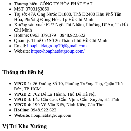
Thương hiệu: CÔNG TY HÒA PHÁT ĐẠT
MST: 3703163860
Trụ sở: 47A Ống Nước D1800, Thô D2400 Khu Phố Tân
Hòa, Phường Đông Hòa, Tp Hồ Chí Minh
Xưởng sản xuất: 62/7 Ngô Thì Nhậm, Phường Dĩ An, Tp Hồ
Chí Minh
Hotline: 0963.379.379 - 0948.922.622
Quản lý: Thuế Cơ Sở 26 Thành Phố Hồ Chí Minh
Email:
hoaphatdatgroup79@gmail.com
Website:
https://hoaphatdatgroup.com/
Thông tin liên hệ
VPGD 1:
26 Đường Số 10, Phường Trường Thọ, Quận Thủ
Đức, TP. HCM
VPGD 2:
762 Đê La Thành, Thủ Đô Hà Nội
VPGD 3:
Bắc Cầu Cao, Cẩm Vịnh, Cẩm Xuyên, Hà Tĩnh
VPGD 4:
199 Võ Văn Kiệt, Ninh Kiều, Cần Thơ
Hotline:
0948.922.622
Website
: hoaphatdatgroup.com
Vị Trí Kho Xưởng