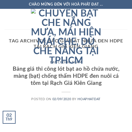
Skip
CHÀO MỪNG ĐẾN VỚI HOÀ PHÁT ĐẠT ...
to
content
TAG ARCHIVES:
BÁO GIÁ BẠT NHỰA ĐEN HDPE
TẠI RẠCH GIÁ KIÊN GIANG
BẠT CHỐNG THẤM
Bảng giá thi công lót bạt ao hồ chứa nước,
màng (bạt) chống thấm HDPE đen nuôi cá
tôm tại Rạch Giá Kiên Giang
POSTED ON
02/09/2020
BY
HOAPHATDAT
02
Th9