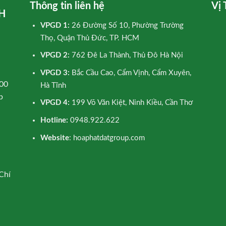
Thông tin liên hệ
Vị 
H
VPGD 1:
26 Đường Số 10, Phường Trường
Thọ, Quận Thủ Đức, TP. HCM
VPGD 2:
762 Đê La Thành, Thủ Đô Hà Nội
VPGD 3:
Bắc Cầu Cao, Cẩm Vịnh, Cẩm Xuyên,
00
Hà Tĩnh
p
VPGD 4:
199 Võ Văn Kiệt, Ninh Kiều, Cần Thơ
Hotline:
0948.922.622
Website
: hoaphatdatgroup.com
Chí