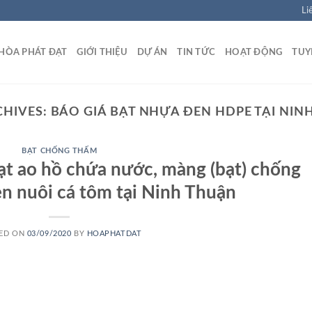
Li
HÒA PHÁT ĐẠT
GIỚI THIỆU
DỰ ÁN
TIN TỨC
HOẠT ĐỘNG
TUY
CHIVES:
BÁO GIÁ BẠT NHỰA ĐEN HDPE TẠI NIN
BẠT CHỐNG THẤM
bạt ao hồ chứa nước, màng (bạt) chống
 nuôi cá tôm tại Ninh Thuận
ED ON
03/09/2020
BY
HOAPHATDAT