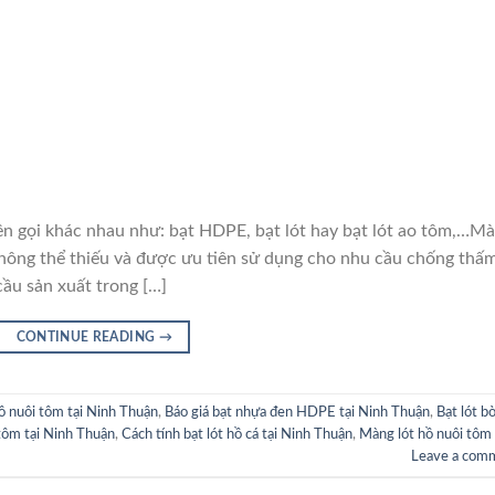
i khác nhau như: bạt HDPE, bạt lót hay bạt lót ao tôm,…M
hông thể thiếu và được ưu tiên sử dụng cho nhu cầu chống thấ
cầu sản xuất trong […]
CONTINUE READING
→
hồ nuôi tôm tại Ninh Thuận
,
Báo giá bạt nhựa đen HDPE tại Ninh Thuận
,
Bạt lót b
tôm tại Ninh Thuận
,
Cách tính bạt lót hồ cá tại Ninh Thuận
,
Màng lót hồ nuôi tôm 
Leave a com