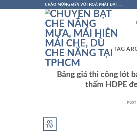
Skip
CHÀO MỪNG ĐẾN VỚI HOÀ PHÁT ĐẠT ...
to
content
TAG AR
Bảng giá thi công lót 
thấm HDPE đen
POST
03
Th9