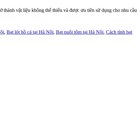
nh vật liệu không thể thiếu và được ưu tiên sử dụng cho nhu cầu
Nội
,
Bạt lót hồ cá tại Hà Nội
,
Bạt nuôi tôm tại Hà Nội
,
Cách tính bạt