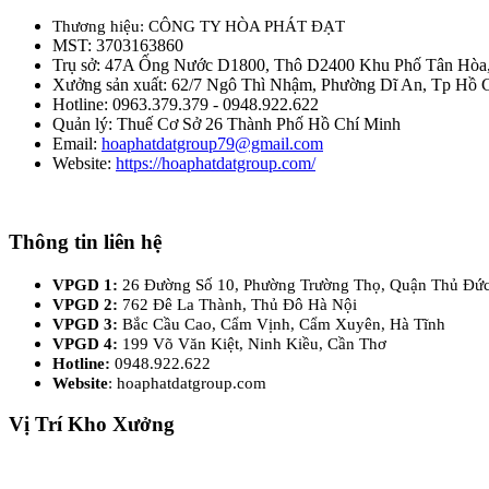
Thương hiệu: CÔNG TY HÒA PHÁT ĐẠT
MST: 3703163860
Trụ sở: 47A Ống Nước D1800, Thô D2400 Khu Phố Tân Hòa
Xưởng sản xuất: 62/7 Ngô Thì Nhậm, Phường Dĩ An, Tp Hồ 
Hotline: 0963.379.379 - 0948.922.622
Quản lý: Thuế Cơ Sở 26 Thành Phố Hồ Chí Minh
Email:
hoaphatdatgroup79@gmail.com
Website:
https://hoaphatdatgroup.com/
Thông tin liên hệ
VPGD 1:
26 Đường Số 10, Phường Trường Thọ, Quận Thủ Đứ
VPGD 2:
762 Đê La Thành, Thủ Đô Hà Nội
VPGD 3:
Bắc Cầu Cao, Cẩm Vịnh, Cẩm Xuyên, Hà Tĩnh
VPGD 4:
199 Võ Văn Kiệt, Ninh Kiều, Cần Thơ
Hotline:
0948.922.622
Website
: hoaphatdatgroup.com
Vị Trí Kho Xưởng