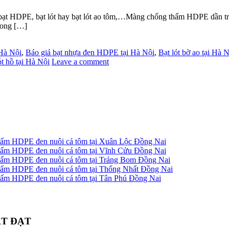
E, bạt lót hay bạt lót ao tôm,…Màng chống thấm HDPE dần trở thà
rong […]
 Hà Nội
,
Báo giá bạt nhựa đen HDPE tại Hà Nội
,
Bạt lót bờ ao tại Hà 
ót hồ tại Hà Nội
Leave a comment
 thấm HDPE đen nuôi cá tôm tại Xuân Lộc Đồng Nai
 thấm HDPE đen nuôi cá tôm tại Vĩnh Cửu Đồng Nai
g thấm HDPE đen nuôi cá tôm tại Trảng Bom Đồng Nai
 thấm HDPE đen nuôi cá tôm tại Thống Nhất Đồng Nai
 thấm HDPE đen nuôi cá tôm tại Tân Phú Đồng Nai
ÁT ĐẠT