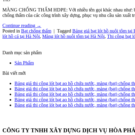
MÀNG CHỐNG THẤM HDPE: Với nhiều tên gọi khác nhau như: bạt HDP
chống thấm của các công trình xây dựng, phục vụ nhu cầu sản xuất t
Continue reading
→
Posted in
Bạt chống thấm
|
Tagged
Bảng giá bạt lót hồ nuôi tôm tại
lót hồ cá tại Hà Nội
,
Màng lót hồ nuôi tôm tại Hà Nội
,
Thi công bạt l
Danh mục sản phẩm
Sản Phẩm
Bài viết mới
Bảng giá thi công lót bạt ao hồ chứa nước, màng (bạt) chống
Bảng giá thi công lót bạt ao hồ chứa nước, màng (bạt) chống
Bảng giá thi công lót bạt ao hồ chứa nước, màng (bạt) chốn
Bảng giá thi công lót bạt ao hồ chứa nước, màng (bạt) chống
Bảng giá thi công lót bạt ao hồ chứa nước, màng (bạt) chống
CÔNG TY TNHH XÂY DỰNG DỊCH VỤ HÒA PH