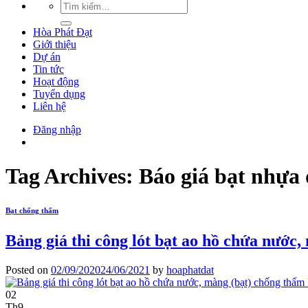
Hòa Phát Đạt
Giới thiệu
Dự án
Tin tức
Hoạt động
Tuyển dụng
Liên hệ
Đăng nhập
Tag Archives:
Báo giá bạt nhựa
Bạt chống thấm
Bảng giá thi công lót bạt ao hồ chứa nước
Posted on
02/09/2020
24/06/2021
by
hoaphatdat
02
Th9