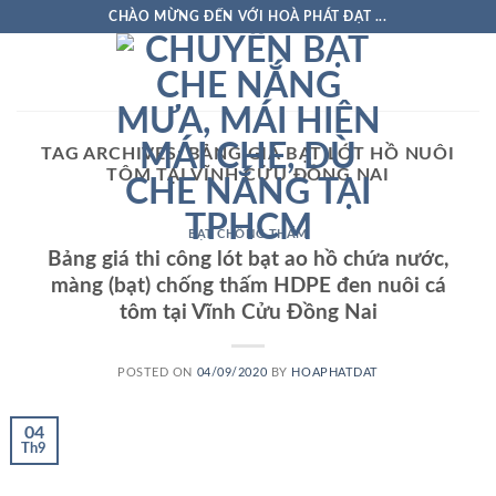
Skip
CHÀO MỪNG ĐẾN VỚI HOÀ PHÁT ĐẠT ...
to
content
TAG ARCHIVES:
BẢNG GIÁ BẠT LÓT HỒ NUÔI
TÔM TẠI VĨNH CỬU ĐỒNG NAI
BẠT CHỐNG THẤM
Bảng giá thi công lót bạt ao hồ chứa nước,
màng (bạt) chống thấm HDPE đen nuôi cá
tôm tại Vĩnh Cửu Đồng Nai
POSTED ON
04/09/2020
BY
HOAPHATDAT
04
Th9