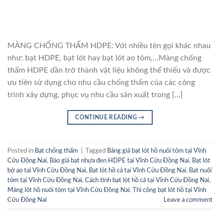
MÀNG CHỐNG THẤM HDPE: Với nhiều tên gọi khác nhau
như: bạt HDPE, bạt lót hay bạt lót ao tôm,…Màng chống
thấm HDPE dần trở thành vật liệu không thể thiếu và được
ưu tiên sử dụng cho nhu cầu chống thấm của các công
trình xây dựng, phục vụ nhu cầu sản xuất trong […]
CONTINUE READING
→
Posted in
Bạt chống thấm
|
Tagged
Bảng giá bạt lót hồ nuôi tôm tại Vĩnh
Cửu Đồng Nai
,
Báo giá bạt nhựa đen HDPE tại Vĩnh Cửu Đồng Nai
,
Bạt lót
bờ ao tại Vĩnh Cửu Đồng Nai
,
Bạt lót hồ cá tại Vĩnh Cửu Đồng Nai
,
Bạt nuôi
tôm tại Vĩnh Cửu Đồng Nai
,
Cách tính bạt lót hồ cá tại Vĩnh Cửu Đồng Nai
,
Màng lót hồ nuôi tôm tại Vĩnh Cửu Đồng Nai
,
Thi công bạt lót hồ tại Vĩnh
Cửu Đồng Nai
Leave a comment