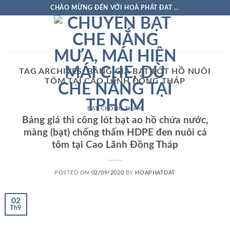
Skip
CHÀO MỪNG ĐẾN VỚI HOÀ PHÁT ĐẠT ...
to
content
TAG ARCHIVES:
BẢNG GIÁ BẠT LÓT HỒ NUÔI
TÔM TẠI CAO LÃNH ĐỒNG THÁP
BẠT CHỐNG THẤM
Bảng giá thi công lót bạt ao hồ chứa nước,
màng (bạt) chống thấm HDPE đen nuôi cá
tôm tại Cao Lãnh Đồng Tháp
POSTED ON
02/09/2020
BY
HOAPHATDAT
02
Th9