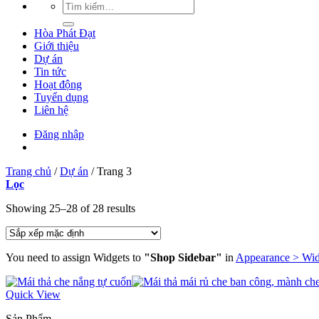
Hòa Phát Đạt
Giới thiệu
Dự án
Tin tức
Hoạt động
Tuyển dụng
Liên hệ
Đăng nhập
Trang chủ
/
Dự án
/
Trang 3
Lọc
Showing 25–28 of 28 results
You need to assign Widgets to
"Shop Sidebar"
in
Appearance > Wid
Quick View
Sản Phẩm