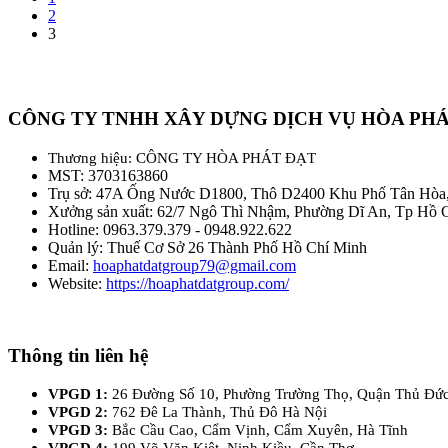
2
3
CÔNG TY TNHH XÂY DỰNG DỊCH VỤ HÒA PH
Thương hiệu: CÔNG TY HÒA PHÁT ĐẠT
MST: 3703163860
Trụ sở: 47A Ống Nước D1800, Thô D2400 Khu Phố Tân Hòa
Xưởng sản xuất: 62/7 Ngô Thì Nhậm, Phường Dĩ An, Tp Hồ 
Hotline: 0963.379.379 - 0948.922.622
Quản lý: Thuế Cơ Sở 26 Thành Phố Hồ Chí Minh
Email:
hoaphatdatgroup79@gmail.com
Website:
https://hoaphatdatgroup.com/
Thông tin liên hệ
VPGD 1:
26 Đường Số 10, Phường Trường Thọ, Quận Thủ Đứ
VPGD 2:
762 Đê La Thành, Thủ Đô Hà Nội
VPGD 3:
Bắc Cầu Cao, Cẩm Vịnh, Cẩm Xuyên, Hà Tĩnh
VPGD 4:
199 Võ Văn Kiệt, Ninh Kiều, Cần Thơ