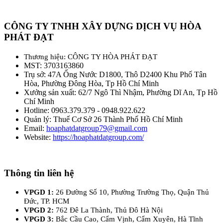
CÔNG TY TNHH XÂY DỰNG DỊCH VỤ HÒA
PHÁT ĐẠT
Thương hiệu: CÔNG TY HÒA PHÁT ĐẠT
MST: 3703163860
Trụ sở: 47A Ống Nước D1800, Thô D2400 Khu Phố Tân
Hòa, Phường Đông Hòa, Tp Hồ Chí Minh
Xưởng sản xuất: 62/7 Ngô Thì Nhậm, Phường Dĩ An, Tp Hồ
Chí Minh
Hotline: 0963.379.379 - 0948.922.622
Quản lý: Thuế Cơ Sở 26 Thành Phố Hồ Chí Minh
Email:
hoaphatdatgroup79@gmail.com
Website:
https://hoaphatdatgroup.com/
Thông tin liên hệ
VPGD 1:
26 Đường Số 10, Phường Trường Thọ, Quận Thủ
Đức, TP. HCM
VPGD 2:
762 Đê La Thành, Thủ Đô Hà Nội
VPGD 3:
Bắc Cầu Cao, Cẩm Vịnh, Cẩm Xuyên, Hà Tĩnh