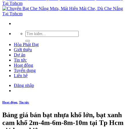
Hòa Phát Đạt
Giới thiệu
Dự án
Tin tức
Hoạt động
Tuyển dụng
Liên hệ
Đăng nhập
Hoạt động
,
Tin tức
Bảng giá bán bạt nhựa khổ lớn, bạt xanh
cam khổ 2m-4m-6m-8m-10m tại Tp Hcm