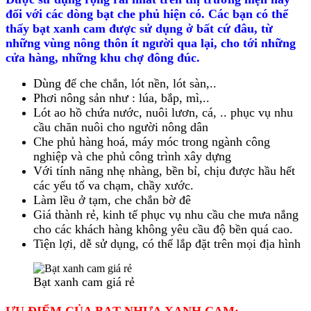
đối với các dòng bạt che phủ hiện có. Các bạn có thể
thấy bạt xanh cam được sử dụng ở bất cứ đâu, từ
những vùng nông thôn ít người qua lại, cho tới những
cửa hàng, những khu chợ đông đúc.
Dùng để che chắn, lót nền, lót sàn,..
Phơi nông sản như : lúa, bắp, mì,..
Lót ao hồ chứa nước, nuôi lươn, cá, .. phục vụ nhu
cầu chăn nuôi cho người nông dân
Che phủ hàng hoá, máy móc trong ngành công
nghiệp và che phủ công trình xây dựng
Với tính năng nhẹ nhàng, bền bỉ, chịu được hầu hết
các yếu tố va chạm, chầy xước.
Làm lều ở tạm, che chắn bờ đê
Giá thành rẻ, kinh tế phục vụ nhu cầu che mưa nắng
cho các khách hàng không yêu cầu độ bền quá cao.
Tiện lợi, dễ sử dụng, có thể lắp đặt trên mọi địa hình
Bạt xanh cam giá rẻ