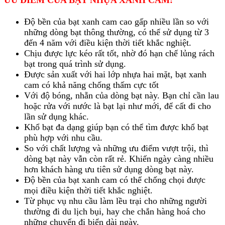
ƯU ĐIỂM CỦA BẠT NHỰA XANH CAM:
Độ bền của bạt xanh cam cao gấp nhiều lần so với
những dòng bạt thông thường, có thể sử dụng từ 3
đến 4 năm với điều kiện thời tiết khắc nghiệt.
Chịu được lực kéo rất tốt, nhờ đó hạn chế lủng rách
bạt trong quá trình sử dụng.
Được sản xuất với hai lớp nhựa hai mặt, bạt xanh
cam có khả năng chống thấm cực tốt
Với độ bóng, nhẵn của dòng bạt này. Bạn chỉ cần lau
hoặc rửa với nước là bạt lại như mới, để cất đi cho
lần sử dụng khác.
Khổ bạt đa dạng giúp bạn có thể tìm được khổ bạt
phù hợp với nhu cầu.
So với chất lượng và những ưu điểm vượt trội, thì
dòng bạt này vẫn còn rất rẻ. Khiến ngày càng nhiều
hơn khách hàng ưu tiên sử dụng dòng bạt này.
Độ bền của bạt xanh cam có thể chống chọi được
mọi điều kiện thời tiết khắc nghiệt.
Từ phục vụ nhu cầu làm lều trại cho những người
thường đi du lịch bụi, hay che chắn hàng hoá cho
những chuyến đi biển dài ngày.