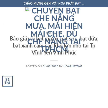
Skip
CHÀO MỪNG ĐẾN VỚI HOÀ PHÁT ĐẠT ...
to
content
BẠT GIÁ RẺ
Báo giá vải bạt giá rẻ, bạt sọc, bạt dứa,
bạt xanh cam các khổ lớn nhỏ tại Tp
Vĩnh Yên Vĩnh Phúc
POSTED ON
31/08/2020
BY
HOAPHATDAT
31
Th8