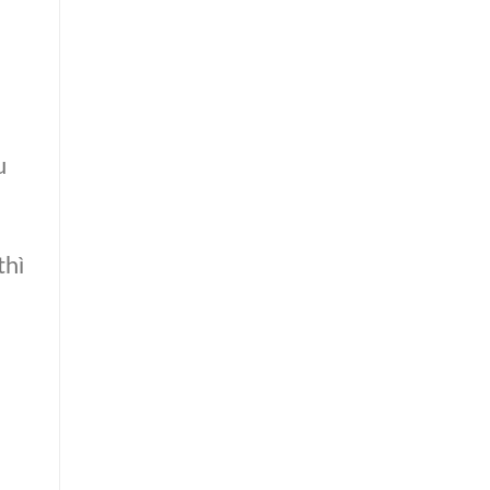
u
thì