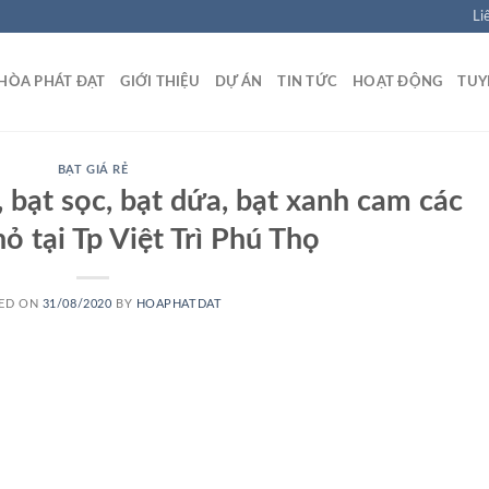
Li
HÒA PHÁT ĐẠT
GIỚI THIỆU
DỰ ÁN
TIN TỨC
HOẠT ĐỘNG
TUY
BẠT GIÁ RẺ
ẻ, bạt sọc, bạt dứa, bạt xanh cam các
ỏ tại Tp Việt Trì Phú Thọ
ED ON
31/08/2020
BY
HOAPHATDAT