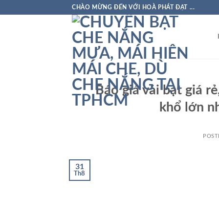
Skip
CHÀO MỪNG ĐẾN VỚI HOÀ PHÁT ĐẠT ...
to
content
Báo giá vải bạt giá r
khổ lớn nh
POST
31
Th8