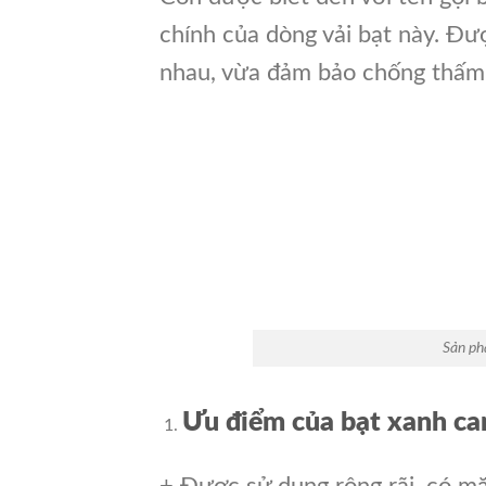
chính của dòng vải bạt này. Đượ
nhau, vừa đảm bảo chống thấm
Sản ph
Ưu điểm của bạt xanh ca
+ Được sử dụng rộng rãi, có m