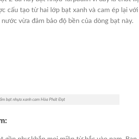
c cấu tạo từ hai lớp bạt xanh và cam ép lại với
 nước vừa đảm bảo độ bền của dòng bạt này.
ẩm bạt nhựa xanh cam Hòa Phát Đạt
m:
ặt gần như khắp mọi miền từ bắc vào nam. Bạn