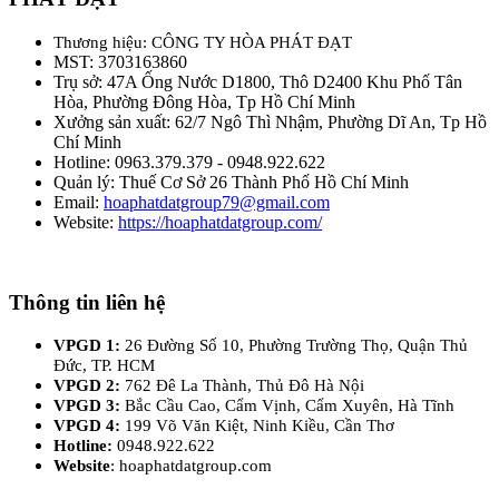
Thương hiệu: CÔNG TY HÒA PHÁT ĐẠT
MST: 3703163860
Trụ sở: 47A Ống Nước D1800, Thô D2400 Khu Phố Tân
Hòa, Phường Đông Hòa, Tp Hồ Chí Minh
Xưởng sản xuất: 62/7 Ngô Thì Nhậm, Phường Dĩ An, Tp Hồ
Chí Minh
Hotline: 0963.379.379 - 0948.922.622
Quản lý: Thuế Cơ Sở 26 Thành Phố Hồ Chí Minh
Email:
hoaphatdatgroup79@gmail.com
Website:
https://hoaphatdatgroup.com/
Thông tin liên hệ
VPGD 1:
26 Đường Số 10, Phường Trường Thọ, Quận Thủ
Đức, TP. HCM
VPGD 2:
762 Đê La Thành, Thủ Đô Hà Nội
VPGD 3:
Bắc Cầu Cao, Cẩm Vịnh, Cẩm Xuyên, Hà Tĩnh
VPGD 4:
199 Võ Văn Kiệt, Ninh Kiều, Cần Thơ
Hotline:
0948.922.622
Website
: hoaphatdatgroup.com