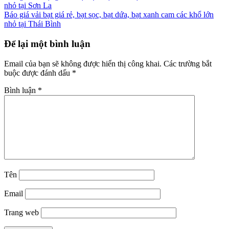
nhỏ tại Sơn La
Báo giá vải bạt giá rẻ, bạt sọc, bạt dứa, bạt xanh cam các khổ lớn
nhỏ tại Thái Bình
Để lại một bình luận
Email của bạn sẽ không được hiển thị công khai.
Các trường bắt
buộc được đánh dấu
*
Bình luận
*
Tên
Email
Trang web