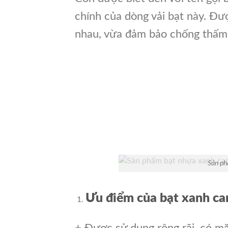
chính của dòng vải bạt này. Đượ
nhau, vừa đảm bảo chống thấm
Sản ph
Ưu điểm của bạt xanh ca
+ Được sử dụng rộng rãi, có m