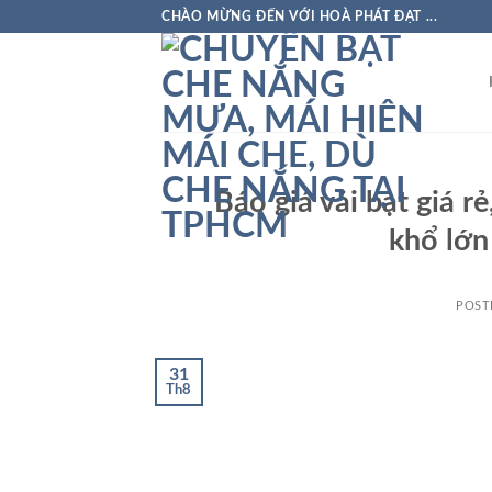
Skip
CHÀO MỪNG ĐẾN VỚI HOÀ PHÁT ĐẠT ...
to
content
Báo giá vải bạt giá r
khổ lớn
POST
31
Th8