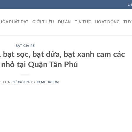
Li
HÒA PHÁT ĐẠT
GIỚI THIỆU
DỰ ÁN
TIN TỨC
HOẠT ĐỘNG
TUY
BẠT GIÁ RẺ
ẻ, bạt sọc, bạt dứa, bạt xanh cam các
 nhỏ tại Quận Tân Phú
ED ON
31/08/2020
BY
HOAPHATDAT