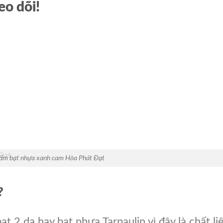
eo dõi!
ẩm bạt nhựa xanh cam Hòa Phát Đạt
?
ạt 2 da hay bạt nhựa Tarpaulin vì đây là chất li