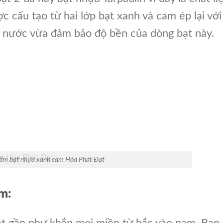
c cấu tạo từ hai lớp bạt xanh và cam ép lại với
 nước vừa đảm bảo độ bền của dòng bạt này.
ẩm bạt nhựa xanh cam Hòa Phát Đạt
m:
ặt gần như khắp mọi miền từ bắc vào nam. Bạn