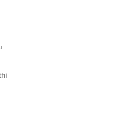
u
thì