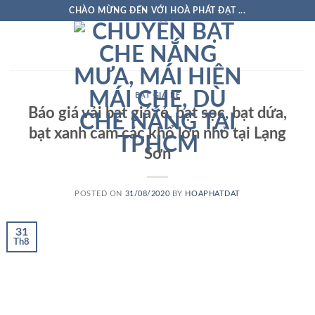
Skip
CHÀO MỪNG ĐẾN VỚI HOÀ PHÁT ĐẠT ...
to
content
BẠT GIÁ RẺ
Báo giá vải bạt giá rẻ, bạt sọc, bạt dứa,
bạt xanh cam các khổ lớn nhỏ tại Lạng
Sơn
POSTED ON
31/08/2020
BY
HOAPHATDAT
31
Th8