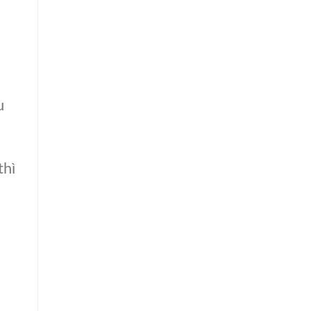
u
thì