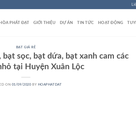
Li
HÒA PHÁT ĐẠT
GIỚI THIỆU
DỰ ÁN
TIN TỨC
HOẠT ĐỘNG
TUY
BẠT GIÁ RẺ
ẻ, bạt sọc, bạt dứa, bạt xanh cam các
nhỏ tại Huyện Xuân Lộc
ED ON
01/09/2020
BY
HOAPHATDAT