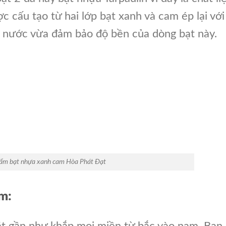
c cấu tạo từ hai lớp bạt xanh và cam ép lại với
 nước vừa đảm bảo độ bền của dòng bạt này.
ẩm bạt nhựa xanh cam Hòa Phát Đạt
m:
ặt gần như khắp mọi miền từ bắc vào nam. Bạn