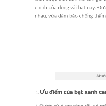
chính của dòng vải bạt này. Đượ
nhau, vừa đảm bảo chống thấm
Sản ph
Ưu điểm của bạt xanh ca
+ Được sử dụng rộng rãi, có m