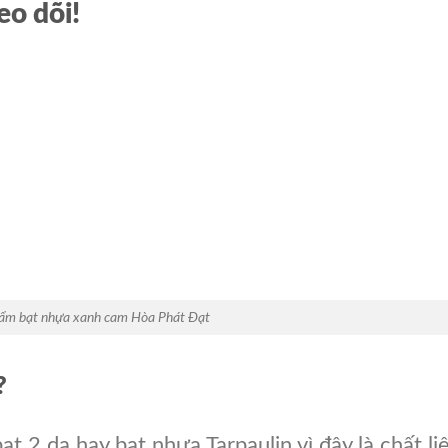
eo dõi!
ẩm bạt nhựa xanh cam Hòa Phát Đạt
?
ạt 2 da hay bạt nhựa Tarpaulin vì đây là chất li