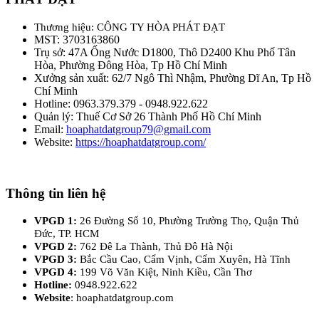
Thương hiệu: CÔNG TY HÒA PHÁT ĐẠT
MST: 3703163860
Trụ sở: 47A Ống Nước D1800, Thô D2400 Khu Phố Tân
Hòa, Phường Đông Hòa, Tp Hồ Chí Minh
Xưởng sản xuất: 62/7 Ngô Thì Nhậm, Phường Dĩ An, Tp Hồ
Chí Minh
Hotline: 0963.379.379 - 0948.922.622
Quản lý: Thuế Cơ Sở 26 Thành Phố Hồ Chí Minh
Email:
hoaphatdatgroup79@gmail.com
Website:
https://hoaphatdatgroup.com/
Thông tin liên hệ
VPGD 1:
26 Đường Số 10, Phường Trường Thọ, Quận Thủ
Đức, TP. HCM
VPGD 2:
762 Đê La Thành, Thủ Đô Hà Nội
VPGD 3:
Bắc Cầu Cao, Cẩm Vịnh, Cẩm Xuyên, Hà Tĩnh
VPGD 4:
199 Võ Văn Kiệt, Ninh Kiều, Cần Thơ
Hotline:
0948.922.622
Website
: hoaphatdatgroup.com