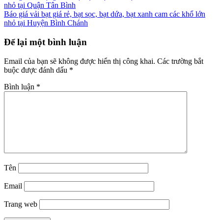
nhỏ tại Quận Tân Bình
Báo giá vải bạt giá rẻ, bạt sọc, bạt dứa, bạt xanh cam các khổ lớn
nhỏ tại Huyện Bình Chánh
Để lại một bình luận
Email của bạn sẽ không được hiển thị công khai.
Các trường bắt
buộc được đánh dấu
*
Bình luận
*
Tên
Email
Trang web